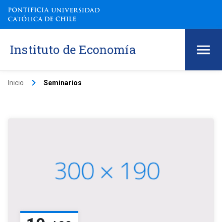
Instituto de Economía
keyboard_arrow_right
Inicio
Seminarios