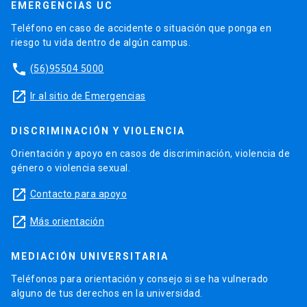
EMERGENCIAS UC
Teléfono en caso de accidente o situación que ponga en
riesgo tu vida dentro de algún campus.
phone
(56)95504 5000
launch
Ir al sitio de Emergencias
DISCRIMINACIÓN Y VIOLENCIA
Orientación y apoyo en casos de discriminación, violencia de
género o violencia sexual.
launch
Contacto para apoyo
launch
Más orientación
MEDIACIÓN UNIVERSITARIA
Teléfonos para orientación y consejo si se ha vulnerado
alguno de tus derechos en la universidad.