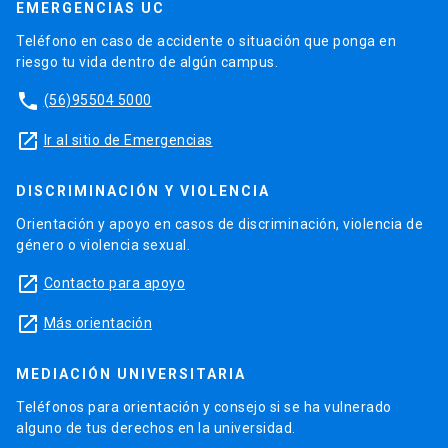
EMERGENCIAS UC
Teléfono en caso de accidente o situación que ponga en
riesgo tu vida dentro de algún campus.
phone
(56)95504 5000
launch
Ir al sitio de Emergencias
DISCRIMINACIÓN Y VIOLENCIA
Orientación y apoyo en casos de discriminación, violencia de
género o violencia sexual.
launch
Contacto para apoyo
launch
Más orientación
MEDIACIÓN UNIVERSITARIA
Teléfonos para orientación y consejo si se ha vulnerado
alguno de tus derechos en la universidad.