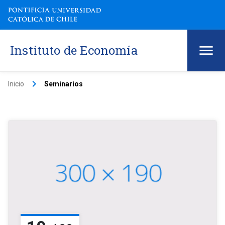
Instituto de Economía
keyboard_arrow_right
Inicio
Seminarios