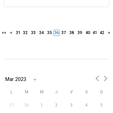
<<
<
31
32
33
34
35
36
37
38
39
40
41
42
>
L
M
M
J
V
S
D
27
28
1
2
3
4
5