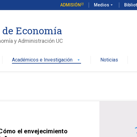
ADMISIÓN
Medios
arrow_drop_down
Biblio
o de Economía
nomía y Administración UC
Académicos e Investigación
Noticias
arrow_drop_down
 Cómo el envejecimiento