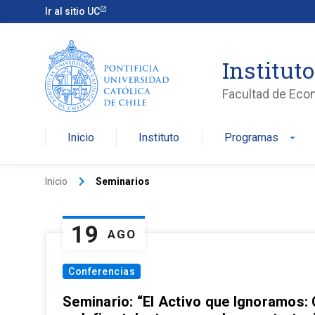
Ir al sitio UC
Institut
Facultad de Eco
Inicio
Instituto
Programas
arrow_drop_down
keyboard_arrow_right
Inicio
Seminarios
19
AGO
Conferencias
Seminario: “El Activo que Ignoramos: