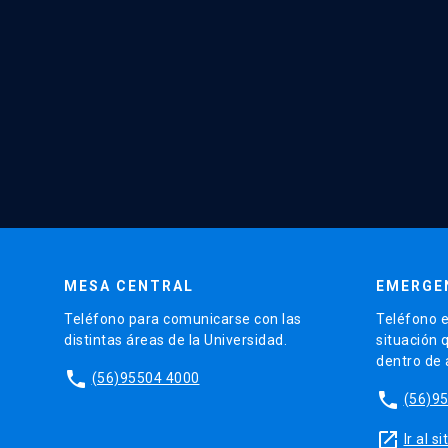
MESA CENTRAL
EMERGE
Teléfono para comunicarse con las
Teléfono e
distintas áreas de la Universidad.
situación 
dentro de
phone
(56)95504 4000
phone
(56)9
launch
Ir al 