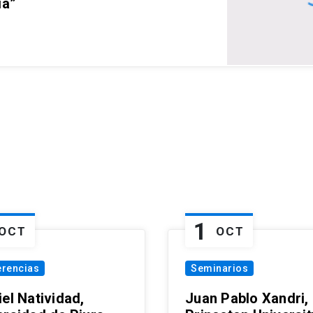
ia”
1
OCT
OCT
erencias
Seminarios
el Natividad,
Juan Pablo Xandri,