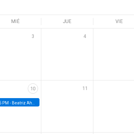
MIÉ
JUE
VIE
3
4
11
10
5 PM -
Beatriz Ahumada, PhD candidate, Universidad de Pittsburgh