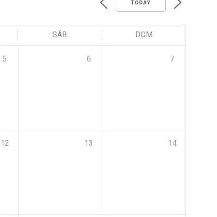
TODAY
SÁB
DOM
5
6
7
12
13
14