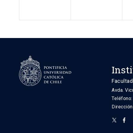
Inst
Facultad
Avda. Vic
Teléfono
Direcció