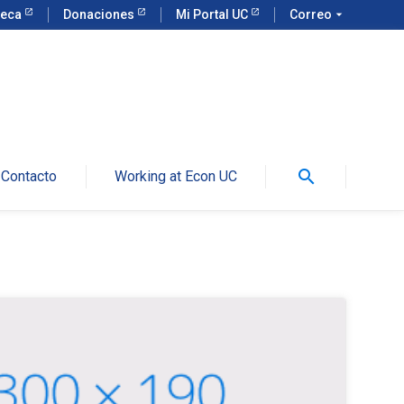
teca
Donaciones
Mi Portal UC
Correo
arrow_drop_down
search
Contacto
Working at Econ UC