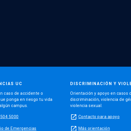
NCIAS UC
DISCRIMINACIÓN Y VIOL
n caso de accidente o
Orientación y apoyo en casos 
que ponga en riesgo tu vida
discriminación, violencia de g
 algún campus.
violencia sexual.
launch
5504 5000
Contacto para apoyo
launch
sitio de Emergencias
Más orientación