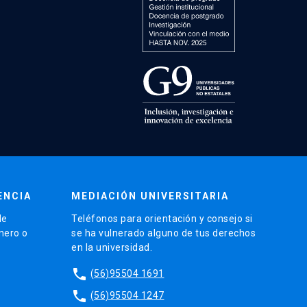
ENCIA
MEDIACIÓN UNIVERSITARIA
de
Teléfonos para orientación y consejo si
énero o
se ha vulnerado alguno de tus derechos
en la universidad.
phone
(56)95504 1691
phone
(56)95504 1247