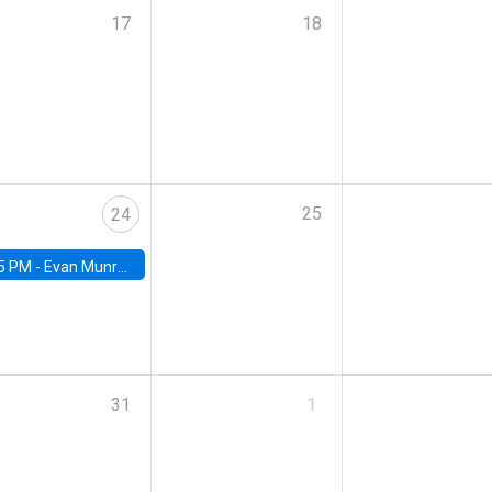
17
18
25
24
5 PM -
Evan Munro, Neyman Visiting Assistant Professor in the Department of Statistics at UC Berkeley
31
1