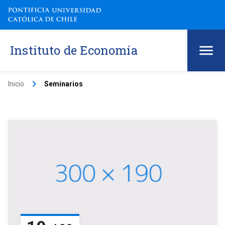
Instituto de Economía
keyboard_arrow_right
Inicio
Seminarios