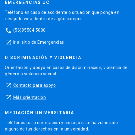
EMERGENCIAS UC
Teléfono en caso de accidente o situación que ponga en
riesgo tu vida dentro de algún campus.
phone
(56)95504 5000
launch
Ir al sitio de Emergencias
DISCRIMINACIÓN Y VIOLENCIA
Orientación y apoyo en casos de discriminación, violencia de
género o violencia sexual.
launch
Contacto para apoyo
launch
Más orientación
MEDIACIÓN UNIVERSITARIA
Teléfonos para orientación y consejo si se ha vulnerado
alguno de tus derechos en la universidad.