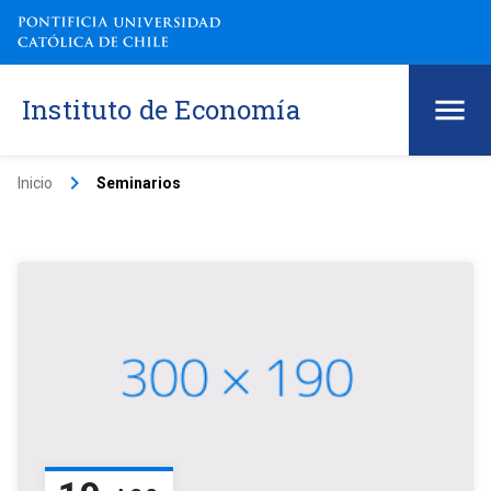
Instituto de Economía
keyboard_arrow_right
Inicio
Seminarios