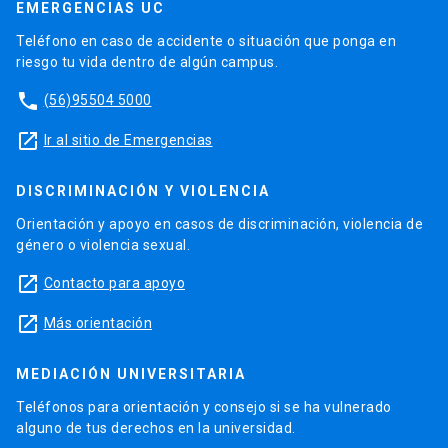
EMERGENCIAS UC
Teléfono en caso de accidente o situación que ponga en
riesgo tu vida dentro de algún campus.
phone
(56)95504 5000
launch
Ir al sitio de Emergencias
DISCRIMINACIÓN Y VIOLENCIA
Orientación y apoyo en casos de discriminación, violencia de
género o violencia sexual.
launch
Contacto para apoyo
launch
Más orientación
MEDIACIÓN UNIVERSITARIA
Teléfonos para orientación y consejo si se ha vulnerado
alguno de tus derechos en la universidad.