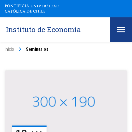
Instituto de Economía
keyboard_arrow_right
Inicio
Seminarios