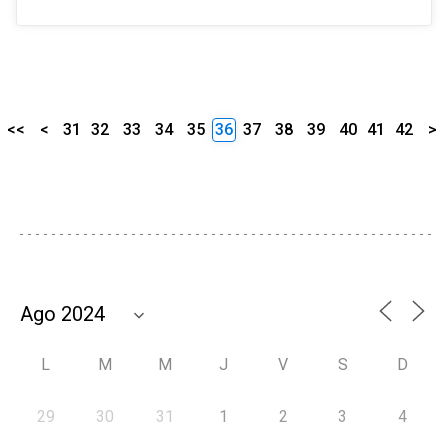
<<
<
31
32
33
34
35
36
37
38
39
40
41
42
>
L
M
M
J
V
S
D
29
30
31
1
2
3
4