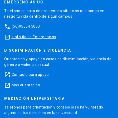
EMERGENCIAS UC
Teléfono en caso de accidente o situación que ponga en
riesgo tu vida dentro de algún campus.
phone
(56)95504 5000
launch
Ir al sitio de Emergencias
DISCRIMINACIÓN Y VIOLENCIA
Orientación y apoyo en casos de discriminación, violencia de
género o violencia sexual.
launch
Contacto para apoyo
launch
Más orientación
MEDIACIÓN UNIVERSITARIA
Teléfonos para orientación y consejo si se ha vulnerado
alguno de tus derechos en la universidad.