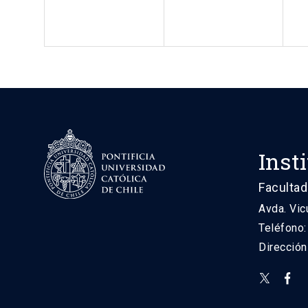
Inst
Facultad
Avda. Vic
Teléfono
Direcció