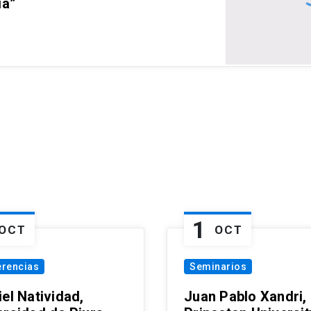
ia”
1
OCT
OCT
erencias
Seminarios
el Natividad,
Juan Pablo Xandri,