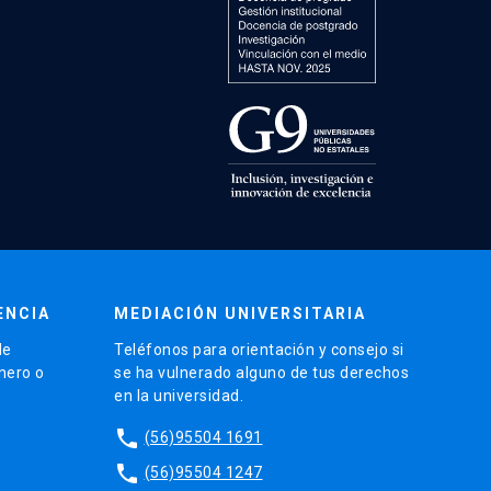
ENCIA
MEDIACIÓN UNIVERSITARIA
de
Teléfonos para orientación y consejo si
énero o
se ha vulnerado alguno de tus derechos
en la universidad.
phone
(56)95504 1691
phone
(56)95504 1247