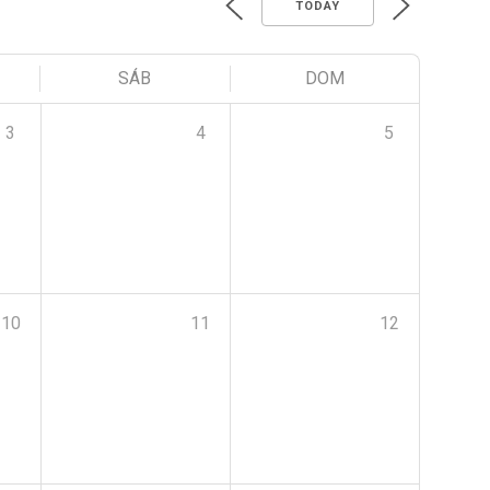
TODAY
SÁB
DOM
3
4
5
10
11
12