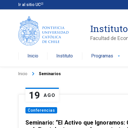
Ir al sitio UC
Institut
Facultad de Eco
Inicio
Instituto
Programas
arrow_drop_down
keyboard_arrow_right
Inicio
Seminarios
19
AGO
Conferencias
Seminario: “El Activo que Ignoramos: