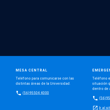
MESA CENTRAL
EMERGE
Teléfono para comunicarse con las
Teléfono e
distintas áreas de la Universidad.
situación 
dentro de
phone
(56)95504 4000
phone
(56)9
launch
Ir al 