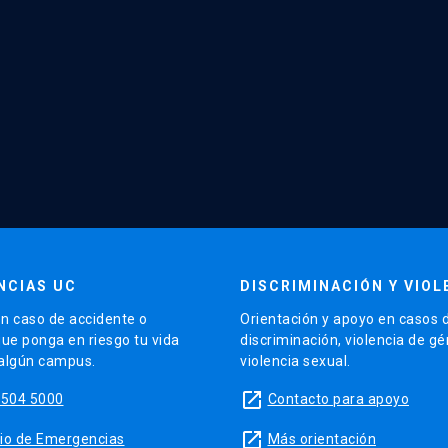
NCIAS UC
DISCRIMINACIÓN Y VIOL
n caso de accidente o
Orientación y apoyo en casos 
que ponga en riesgo tu vida
discriminación, violencia de g
 algún campus.
violencia sexual.
launch
5504 5000
Contacto para apoyo
launch
sitio de Emergencias
Más orientación