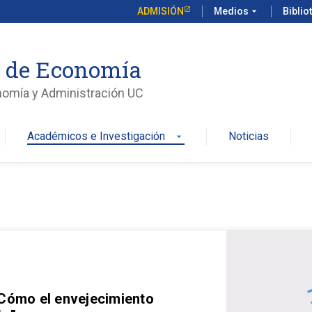
ADMISIÓN
Medios
arrow_drop_down
Biblio
o de Economía
nomía y Administración UC
Académicos e Investigación
Noticias
arrow_drop_down
 Cómo el envejecimiento