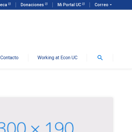
teca
Donaciones
Mi Portal UC
Correo
arrow_drop_down
search
Contacto
Working at Econ UC