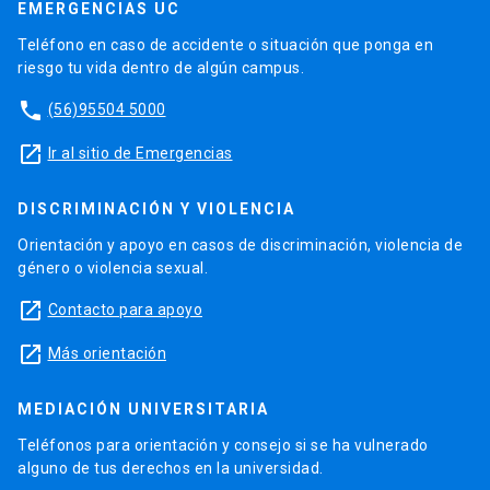
EMERGENCIAS UC
Teléfono en caso de accidente o situación que ponga en
riesgo tu vida dentro de algún campus.
phone
(56)95504 5000
launch
Ir al sitio de Emergencias
DISCRIMINACIÓN Y VIOLENCIA
Orientación y apoyo en casos de discriminación, violencia de
género o violencia sexual.
launch
Contacto para apoyo
launch
Más orientación
MEDIACIÓN UNIVERSITARIA
Teléfonos para orientación y consejo si se ha vulnerado
alguno de tus derechos en la universidad.