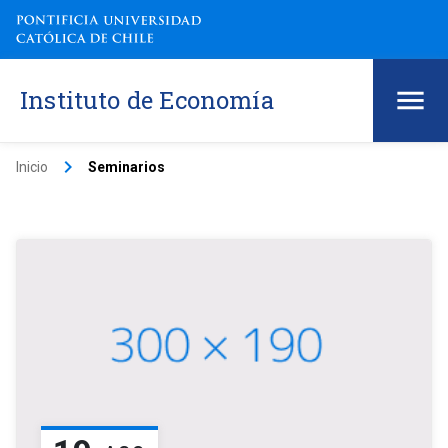
Instituto de Economía
keyboard_arrow_right
Inicio
Seminarios