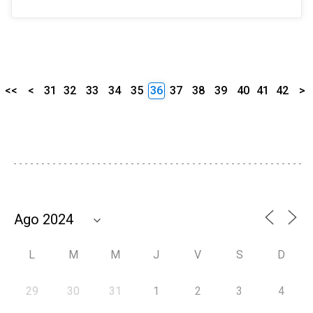
<<
<
31
32
33
34
35
36
37
38
39
40
41
42
>
L
M
M
J
V
S
D
29
30
31
1
2
3
4