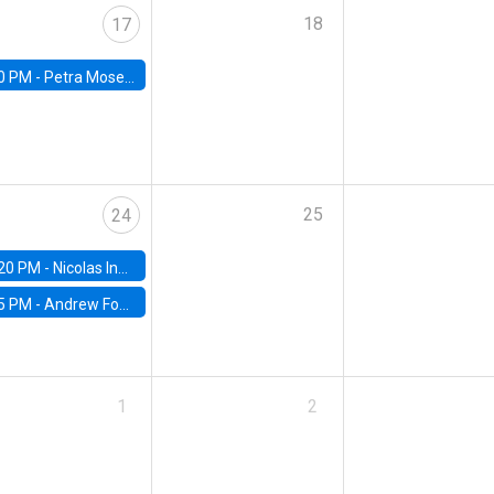
18
17
0 PM -
Petra Moser, NYU Stern
25
24
20 PM -
Nicolas Inostroza, Rotman School of Management, University of Toronto
5 PM -
Andrew Foster, Brown University
1
2