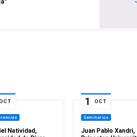
ia”
1
OCT
OCT
erencias
Seminarios
el Natividad,
Juan Pablo Xandri,