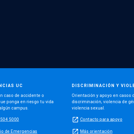
NCIAS UC
DISCRIMINACIÓN Y VIOL
n caso de accidente o
Orientación y apoyo en casos 
que ponga en riesgo tu vida
discriminación, violencia de g
 algún campus.
violencia sexual.
launch
5504 5000
Contacto para apoyo
launch
sitio de Emergencias
Más orientación