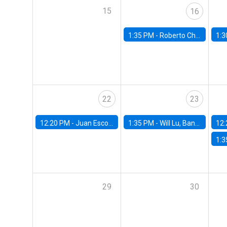
15
16
1:35 PM -
Roberto Chang, Rutgers University
1:3
22
23
12:20 PM -
Juan Escobar, Universidad de Chile
1:35 PM -
Will Lu, Banco Central de Chile
12:
1:3
29
30