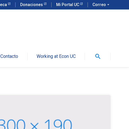
teca
Donaciones
Mi Portal UC
Correo
arrow_drop_down
search
Contacto
Working at Econ UC