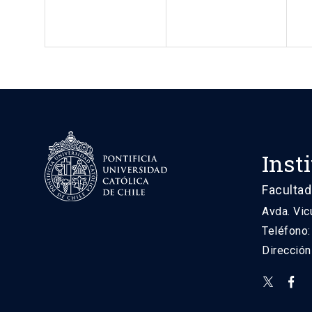
Inst
Facultad
Avda. Vic
Teléfono
Direcció