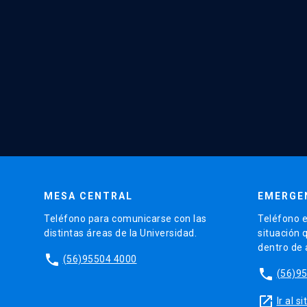
MESA CENTRAL
EMERGE
Teléfono para comunicarse con las
Teléfono e
distintas áreas de la Universidad.
situación 
dentro de
phone
(56)95504 4000
phone
(56)9
launch
Ir al 