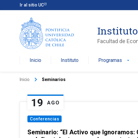
Ir al sitio UC
Institut
Facultad de Eco
Inicio
Instituto
Programas
arrow_drop_down
keyboard_arrow_right
Inicio
Seminarios
19
AGO
Conferencias
Seminario: “El Activo que Ignoramos: