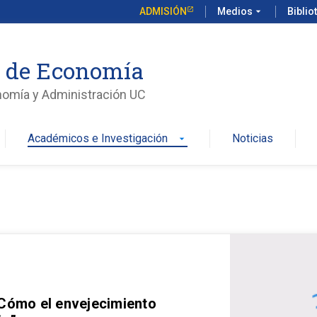
ADMISIÓN
Medios
arrow_drop_down
Biblio
o de Economía
nomía y Administración UC
Académicos e Investigación
Noticias
arrow_drop_down
 Cómo el envejecimiento