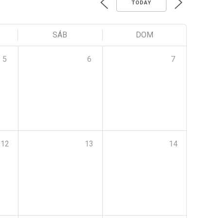
TODAY
SÁB
DOM
5
6
7
12
13
14