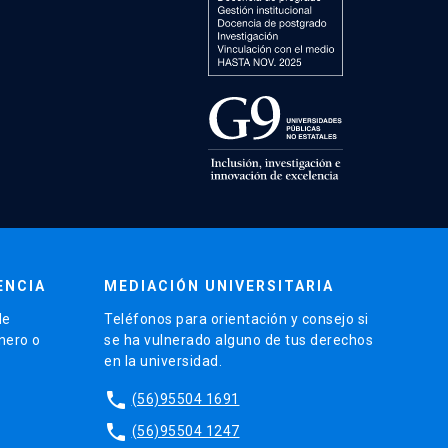
ENCIA
MEDIACIÓN UNIVERSITARIA
de
Teléfonos para orientación y consejo si
énero o
se ha vulnerado alguno de tus derechos
en la universidad.
phone
(56)95504 1691
phone
(56)95504 1247