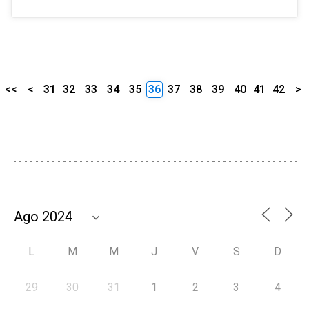
<<
<
31
32
33
34
35
36
37
38
39
40
41
42
>
L
M
M
J
V
S
D
29
30
31
1
2
3
4