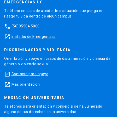
EMERGENCIAS UC
Teléfono en caso de accidente o situación que ponga en
riesgo tu vida dentro de algún campus.
phone
(56)95504 5000
launch
Ir al sitio de Emergencias
DISCRIMINACIÓN Y VIOLENCIA
Orientación y apoyo en casos de discriminación, violencia de
género o violencia sexual.
launch
Contacto para apoyo
launch
Más orientación
MEDIACIÓN UNIVERSITARIA
Teléfonos para orientación y consejo si se ha vulnerado
alguno de tus derechos en la universidad.