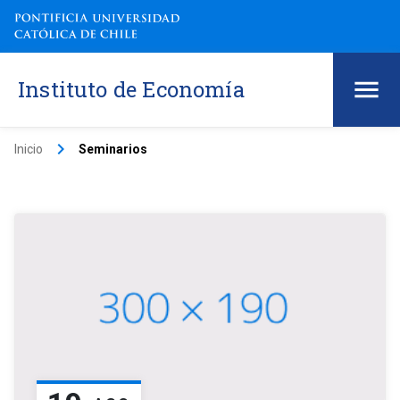
Instituto de Economía
keyboard_arrow_right
Inicio
Seminarios