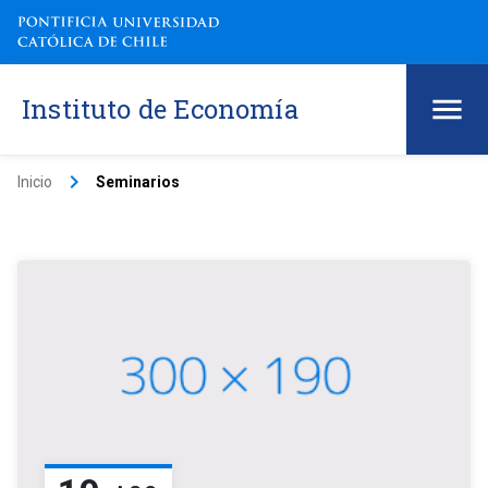
Instituto de Economía
keyboard_arrow_right
Inicio
Seminarios