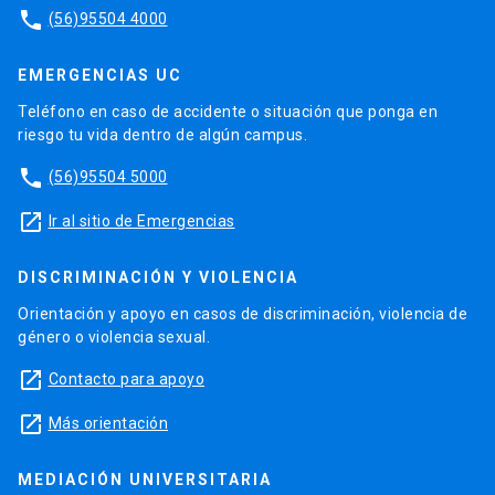
phone
(56)95504 4000
EMERGENCIAS UC
Teléfono en caso de accidente o situación que ponga en
riesgo tu vida dentro de algún campus.
phone
(56)95504 5000
launch
Ir al sitio de Emergencias
DISCRIMINACIÓN Y VIOLENCIA
Orientación y apoyo en casos de discriminación, violencia de
género o violencia sexual.
launch
Contacto para apoyo
launch
Más orientación
MEDIACIÓN UNIVERSITARIA