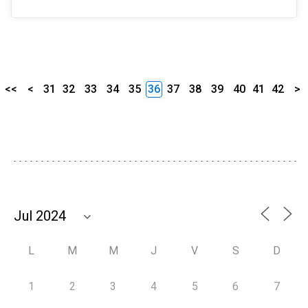
<<
<
31
32
33
34
35
36
37
38
39
40
41
42
>
L
M
M
J
V
S
D
1
2
3
4
5
6
7