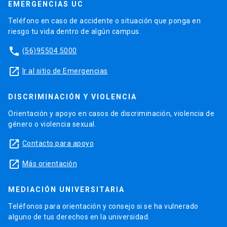
EMERGENCIAS UC
Teléfono en caso de accidente o situación que ponga en
riesgo tu vida dentro de algún campus.
phone
(56)95504 5000
launch
Ir al sitio de Emergencias
DISCRIMINACIÓN Y VIOLENCIA
Orientación y apoyo en casos de discriminación, violencia de
género o violencia sexual.
launch
Contacto para apoyo
launch
Más orientación
MEDIACIÓN UNIVERSITARIA
Teléfonos para orientación y consejo si se ha vulnerado
alguno de tus derechos en la universidad.