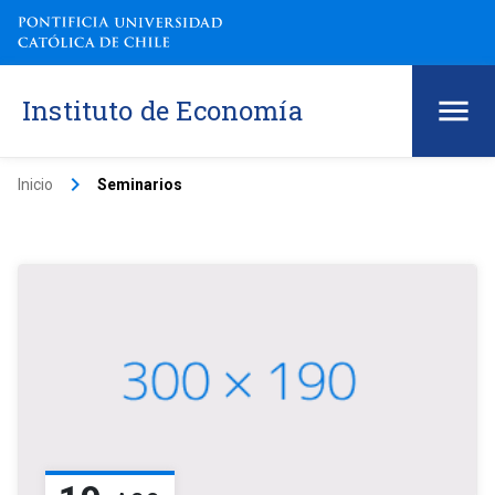
Instituto de Economía
keyboard_arrow_right
Inicio
Seminarios