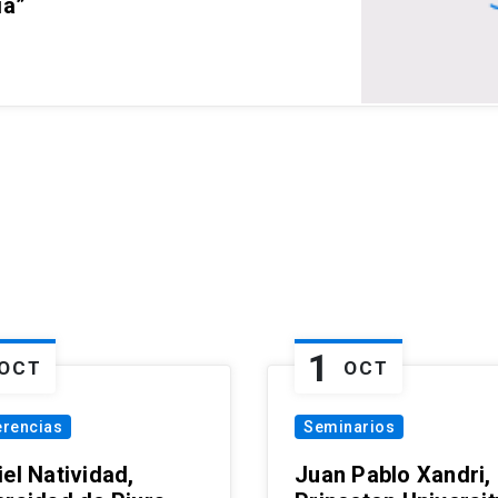
ia”
1
OCT
OCT
erencias
Seminarios
el Natividad,
Juan Pablo Xandri,