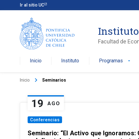
Ir al sitio UC
Institut
Facultad de Eco
Inicio
Instituto
Programas
arrow_drop_down
keyboard_arrow_right
Inicio
Seminarios
19
AGO
Conferencias
Seminario: “El Activo que Ignoramos: