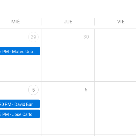
MIÉ
JUE
VIE
30
29
5 PM -
Mateo Uribe-Castro, Universidad de los Andes (Colombia)
6
5
20 PM -
David Bardey, Universidad de los Andes - CEDE
5 PM -
Jose Carlo Bermudez, UC (ME) & World Bank