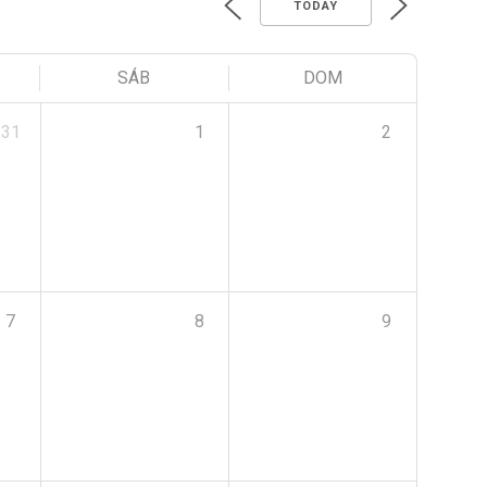
TODAY
SÁB
DOM
31
1
2
7
8
9