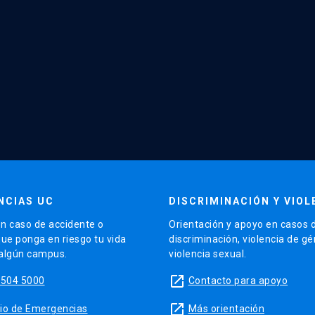
NCIAS UC
DISCRIMINACIÓN Y VIOL
n caso de accidente o
Orientación y apoyo en casos 
que ponga en riesgo tu vida
discriminación, violencia de g
 algún campus.
violencia sexual.
launch
5504 5000
Contacto para apoyo
launch
sitio de Emergencias
Más orientación