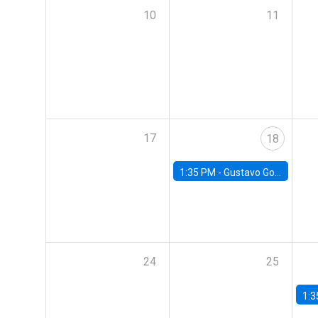
10
11
17
18
1:35 PM -
Gustavo González, Banco Central de Chile
24
25
1:3