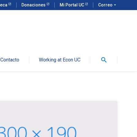
teca
Donaciones
Mi Portal UC
Correo
arrow_drop_down
search
Contacto
Working at Econ UC