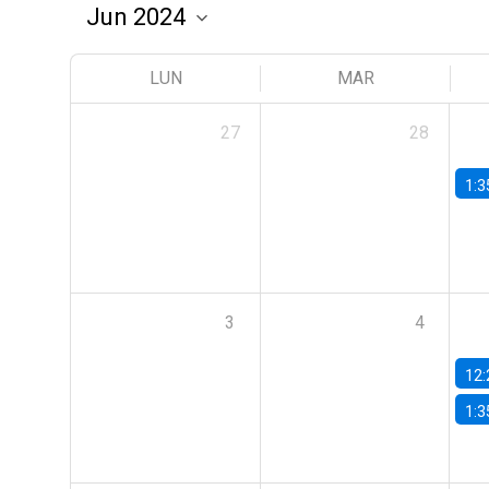
LUN
MAR
27
28
1:3
3
4
12:
1:3