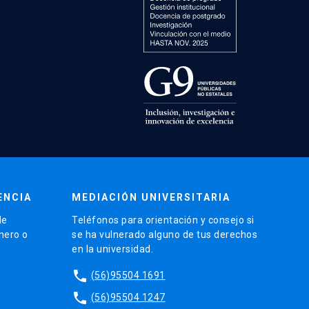
ENCIA
MEDIACIÓN UNIVERSITARIA
de
Teléfonos para orientación y consejo si
énero o
se ha vulnerado alguno de tus derechos
en la universidad.
phone
(56)95504 1691
phone
(56)95504 1247