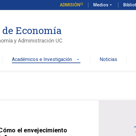
ADMISIÓN
Medios
arrow_drop_down
Biblio
o de Economía
nomía y Administración UC
Académicos e Investigación
Noticias
arrow_drop_down
 Cómo el envejecimiento