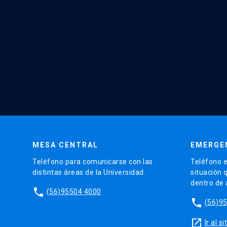
MESA CENTRAL
EMERGE
Teléfono para comunicarse con las
Teléfono e
distintas áreas de la Universidad.
situación 
dentro de
phone
(56)95504 4000
phone
(56)9
launch
Ir al 