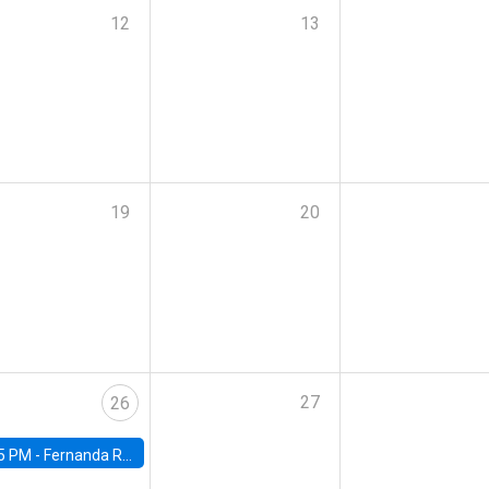
12
13
19
20
27
26
5 PM -
Fernanda Rojas Ampuero, University of Wisconsin-Madison