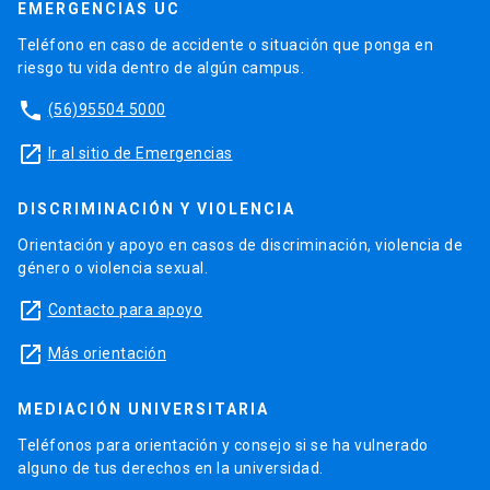
EMERGENCIAS UC
Teléfono en caso de accidente o situación que ponga en
riesgo tu vida dentro de algún campus.
phone
(56)95504 5000
launch
Ir al sitio de Emergencias
DISCRIMINACIÓN Y VIOLENCIA
Orientación y apoyo en casos de discriminación, violencia de
género o violencia sexual.
launch
Contacto para apoyo
launch
Más orientación
MEDIACIÓN UNIVERSITARIA
Teléfonos para orientación y consejo si se ha vulnerado
alguno de tus derechos en la universidad.