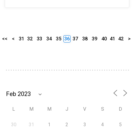
<<
<
31
32
33
34
35
36
37
38
39
40
41
42
>
L
M
M
J
V
S
D
30
31
1
2
3
4
5