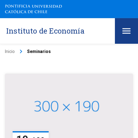
Instituto de Economía
keyboard_arrow_right
Inicio
Seminarios