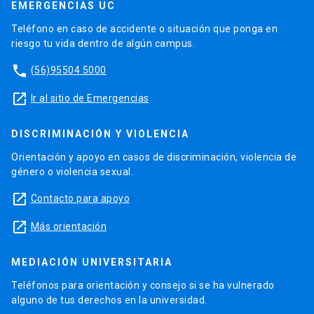
EMERGENCIAS UC
Teléfono en caso de accidente o situación que ponga en
riesgo tu vida dentro de algún campus.
phone
(56)95504 5000
launch
Ir al sitio de Emergencias
DISCRIMINACIÓN Y VIOLENCIA
Orientación y apoyo en casos de discriminación, violencia de
género o violencia sexual.
launch
Contacto para apoyo
launch
Más orientación
MEDIACIÓN UNIVERSITARIA
Teléfonos para orientación y consejo si se ha vulnerado
alguno de tus derechos en la universidad.