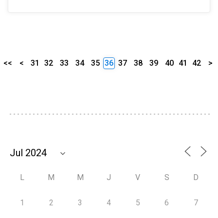
<<
<
31
32
33
34
35
36
37
38
39
40
41
42
>
L
M
M
J
V
S
D
1
2
3
4
5
6
7