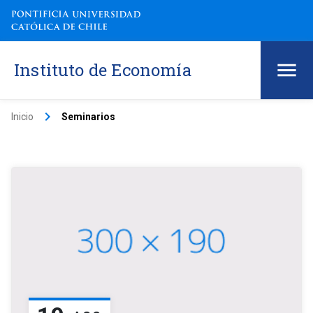
Instituto de Economía
keyboard_arrow_right
Inicio
Seminarios