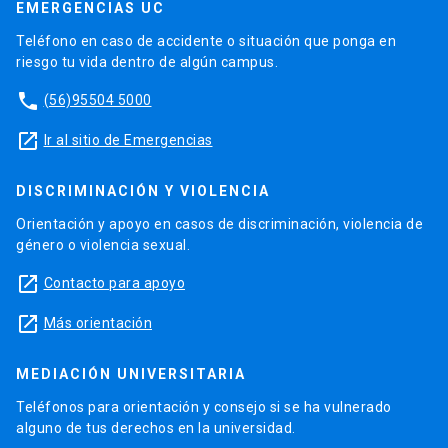
EMERGENCIAS UC
Teléfono en caso de accidente o situación que ponga en
riesgo tu vida dentro de algún campus.
phone
(56)95504 5000
launch
Ir al sitio de Emergencias
DISCRIMINACIÓN Y VIOLENCIA
Orientación y apoyo en casos de discriminación, violencia de
género o violencia sexual.
launch
Contacto para apoyo
launch
Más orientación
MEDIACIÓN UNIVERSITARIA
Teléfonos para orientación y consejo si se ha vulnerado
alguno de tus derechos en la universidad.