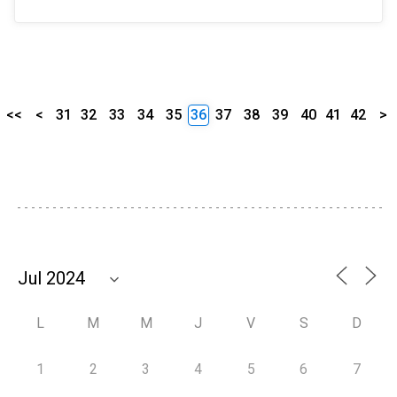
<<
<
31
32
33
34
35
36
37
38
39
40
41
42
>
L
M
M
J
V
S
D
1
2
3
4
5
6
7