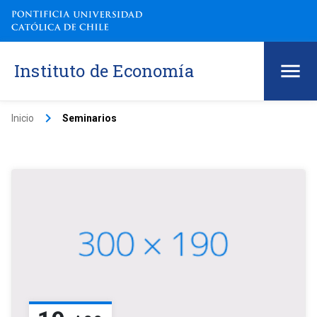
Instituto de Economía
keyboard_arrow_right
Inicio
Seminarios