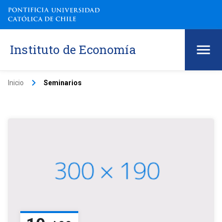
Instituto de Economía
keyboard_arrow_right
Inicio
Seminarios