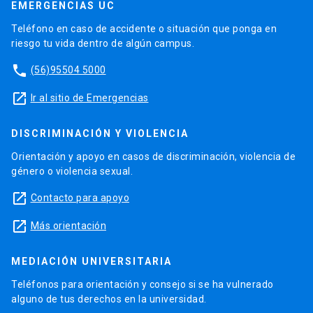
EMERGENCIAS UC
Teléfono en caso de accidente o situación que ponga en
riesgo tu vida dentro de algún campus.
phone
(56)95504 5000
launch
Ir al sitio de Emergencias
DISCRIMINACIÓN Y VIOLENCIA
Orientación y apoyo en casos de discriminación, violencia de
género o violencia sexual.
launch
Contacto para apoyo
launch
Más orientación
MEDIACIÓN UNIVERSITARIA
Teléfonos para orientación y consejo si se ha vulnerado
alguno de tus derechos en la universidad.