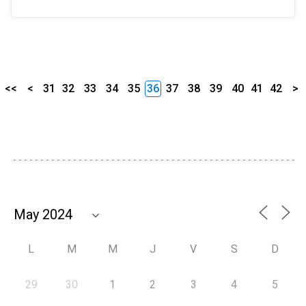
<<
<
31
32
33
34
35
36
37
38
39
40
41
42
>
L
M
M
J
V
S
D
29
30
1
2
3
4
5