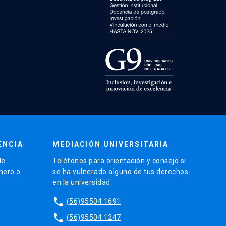
ENCIA
MEDIACIÓN UNIVERSITARIA
de
Teléfonos para orientación y consejo si
énero o
se ha vulnerado alguno de tus derechos
en la universidad.
phone
(56)95504 1691
phone
(56)95504 1247