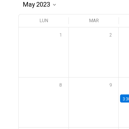
LUN
MAR
1
2
8
9
3:3