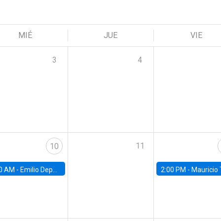
MIÉ
JUE
VIE
3
4
11
10
0 AM -
Emilio Depetris-Chauvín, Universidad Católica
2:00 PM -
Mauricio Tejada,