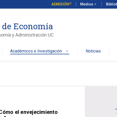
ADMISIÓN
Medios
arrow_drop_down
Biblio
o de Economía
nomía y Administración UC
Académicos e Investigación
Noticias
arrow_drop_down
 Cómo el envejecimiento