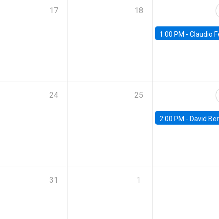
17
18
1:00 PM -
Claudio Ferraz, British Col
24
25
2:00 PM -
David Berger, D
31
1