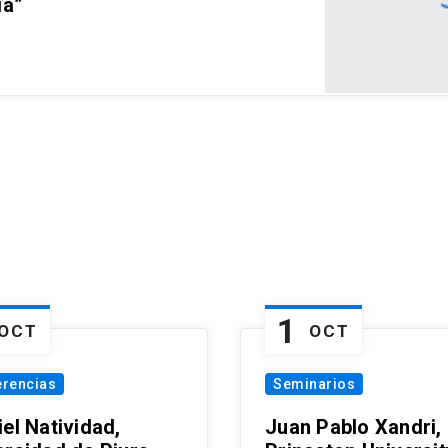
ia”
1
OCT
OCT
erencias
Seminarios
el Natividad,
Juan Pablo Xandri,