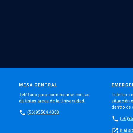
MESA CENTRAL
EMERGE
Teléfono para comunicarse con las
Teléfono e
distintas áreas de la Universidad.
situación 
dentro de
phone
(56)95504 4000
phone
(56)9
launch
Ir al 