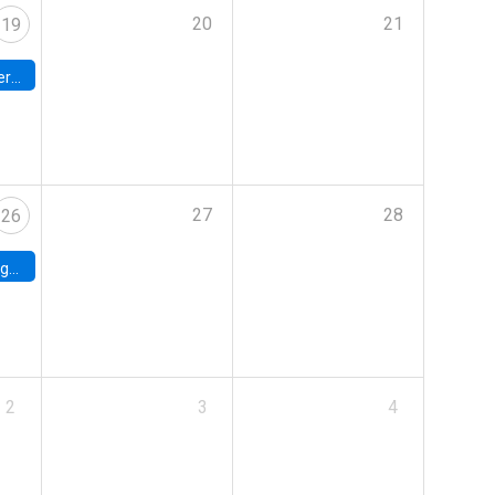
20
21
19
umbia
27
28
26
uke
2
3
4