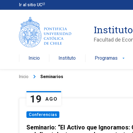
Ir al sitio UC
Institut
Facultad de Eco
Inicio
Instituto
Programas
arrow_drop_down
keyboard_arrow_right
Inicio
Seminarios
19
AGO
Conferencias
Seminario: “El Activo que Ignoramos: