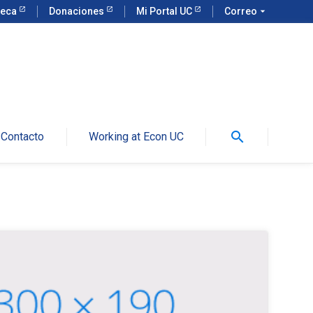
teca
Donaciones
Mi Portal UC
Correo
arrow_drop_down
search
Contacto
Working at Econ UC