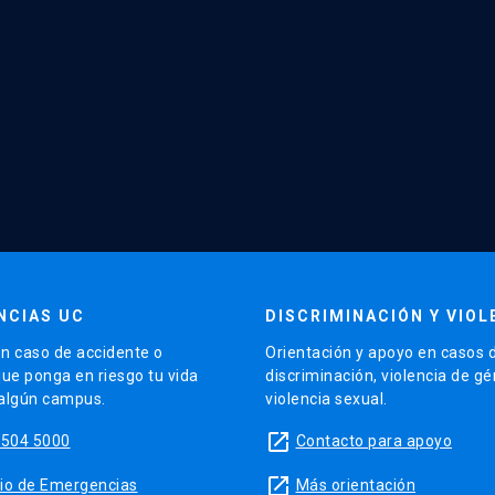
NCIAS UC
DISCRIMINACIÓN Y VIOL
n caso de accidente o
Orientación y apoyo en casos 
que ponga en riesgo tu vida
discriminación, violencia de g
 algún campus.
violencia sexual.
launch
5504 5000
Contacto para apoyo
launch
sitio de Emergencias
Más orientación