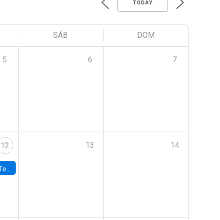
TODAY
SÁB
DOM
5
6
7
13
14
12
 UDP