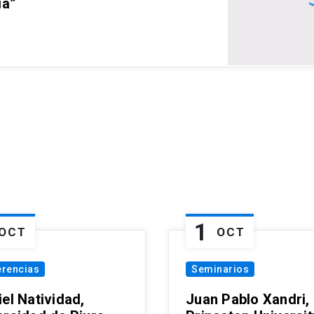
ia”
1
OCT
OCT
erencias
Seminarios
el Natividad,
Juan Pablo Xandri,