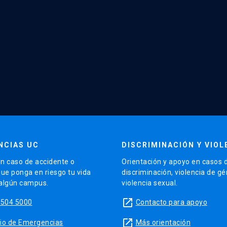
NCIAS UC
DISCRIMINACIÓN Y VIOL
n caso de accidente o
Orientación y apoyo en casos 
que ponga en riesgo tu vida
discriminación, violencia de g
 algún campus.
violencia sexual.
launch
5504 5000
Contacto para apoyo
launch
sitio de Emergencias
Más orientación