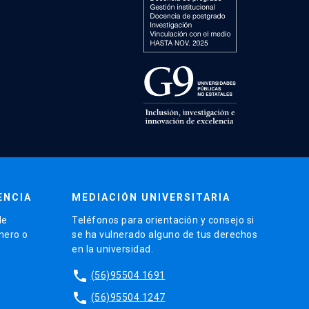
ENCIA
MEDIACIÓN UNIVERSITARIA
de
Teléfonos para orientación y consejo si
énero o
se ha vulnerado alguno de tus derechos
en la universidad.
phone
(56)95504 1691
phone
(56)95504 1247