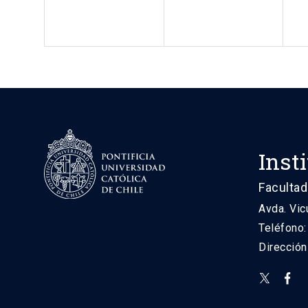
Inst
Facultad
Avda. Vic
Teléfono
Direcció