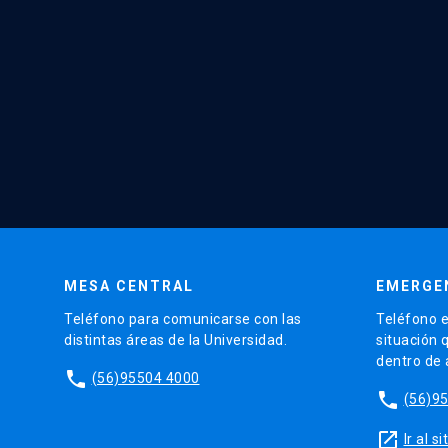
MESA CENTRAL
EMERGE
Teléfono para comunicarse con las
Teléfono e
distintas áreas de la Universidad.
situación 
dentro de
phone
(56)95504 4000
phone
(56)9
launch
Ir al 