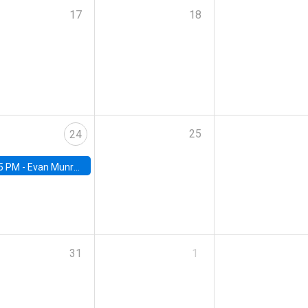
17
18
25
24
5 PM -
Evan Munro, Neyman Visiting Assistant Professor in the Department of Statistics at UC Berkeley
31
1