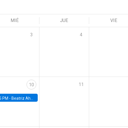
MIÉ
JUE
VIE
3
4
11
10
5 PM -
Beatriz Ahumada, PhD candidate, Universidad de Pittsburgh