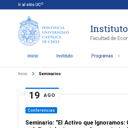
Ir al sitio UC
Institut
Facultad de Eco
Inicio
Instituto
Programas
arrow_drop_down
keyboard_arrow_right
Inicio
Seminarios
19
AGO
Conferencias
Seminario: “El Activo que Ignoramos: