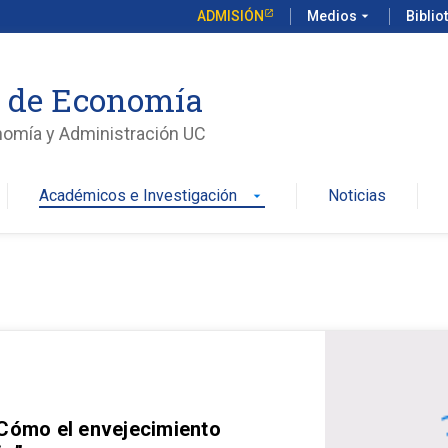
ADMISIÓN
Medios
arrow_drop_down
Biblio
o de Economía
nomía y Administración UC
Académicos e Investigación
Noticias
arrow_drop_down
 Cómo el envejecimiento