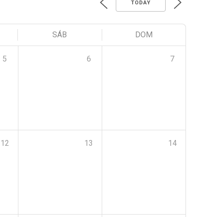
TODAY
SÁB
DOM
5
6
7
12
13
14