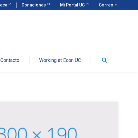
teca
Donaciones
Mi Portal UC
Correo
arrow_drop_down
search
Contacto
Working at Econ UC