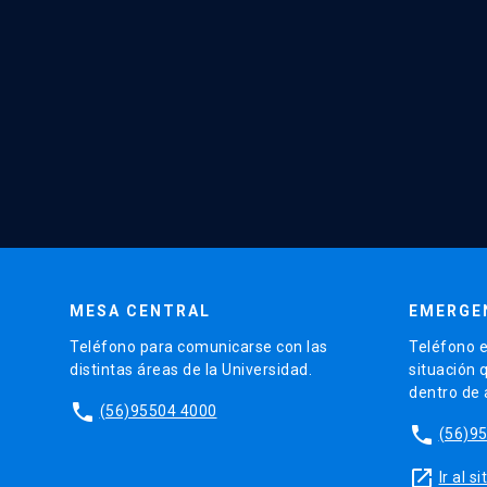
MESA CENTRAL
EMERGE
Teléfono para comunicarse con las
Teléfono e
distintas áreas de la Universidad.
situación 
dentro de
phone
(56)95504 4000
phone
(56)9
launch
Ir al 