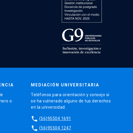
ENCIA
MEDIACIÓN UNIVERSITARIA
de
Teléfonos para orientación y consejo si
énero o
se ha vulnerado alguno de tus derechos
en la universidad.
phone
(56)95504 1691
phone
(56)95504 1247