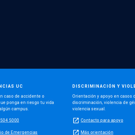
NCIAS UC
DISCRIMINACIÓN Y VIOL
n caso de accidente o
Orientación y apoyo en casos 
que ponga en riesgo tu vida
discriminación, violencia de g
 algún campus.
violencia sexual.
launch
5504 5000
Contacto para apoyo
launch
sitio de Emergencias
Más orientación