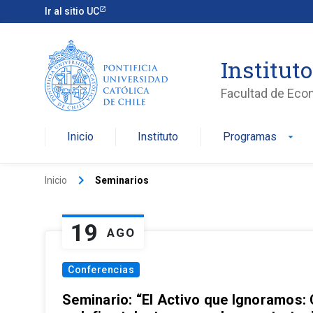
Ir al sitio UC
Institut
Facultad de Eco
Inicio
Instituto
Programas
arrow_drop_down
keyboard_arrow_right
Inicio
Seminarios
19
AGO
Conferencias
Seminario: “El Activo que Ignoramos: