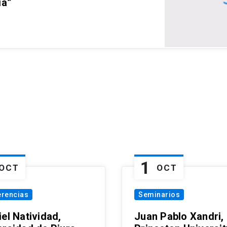
ia”
1
OCT
OCT
erencias
Seminarios
el Natividad,
Juan Pablo Xandri,