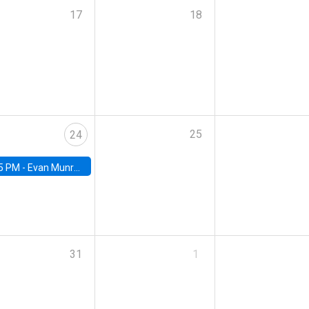
17
18
25
24
5 PM -
Evan Munro, Neyman Visiting Assistant Professor in the Department of Statistics at UC Berkeley
31
1