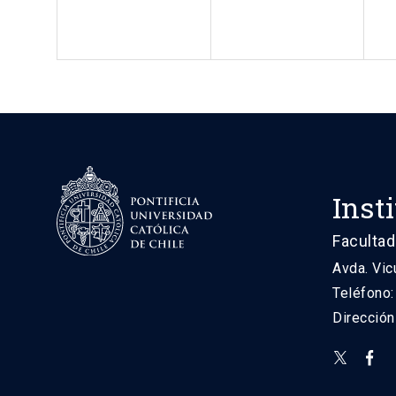
Inst
Facultad
Avda. Vic
Teléfono
Direcció