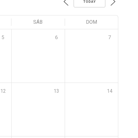
TODAY
SÁB
DOM
5
6
7
12
13
14