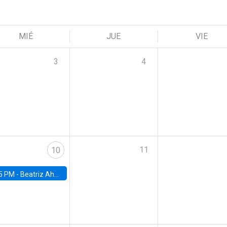
MIÉ
JUE
VIE
3
4
11
10
5 PM -
Beatriz Ahumada, PhD candidate, Universidad de Pittsburgh