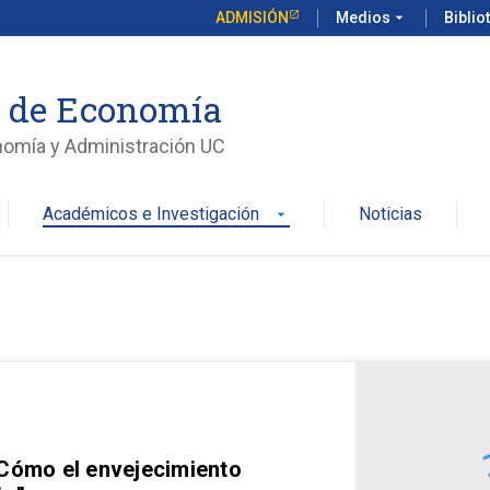
ADMISIÓN
Medios
arrow_drop_down
Biblio
o de Economía
nomía y Administración UC
Académicos e Investigación
Noticias
arrow_drop_down
 Cómo el envejecimiento