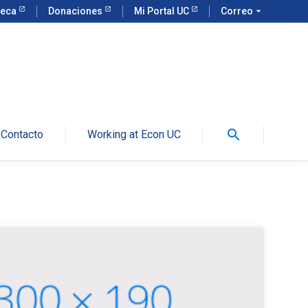
teca
Donaciones
Mi Portal UC
Correo
arrow_drop_down
search
Contacto
Working at Econ UC