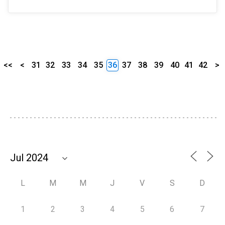
<<
<
31
32
33
34
35
36
37
38
39
40
41
42
>
L
M
M
J
V
S
D
1
2
3
4
5
6
7