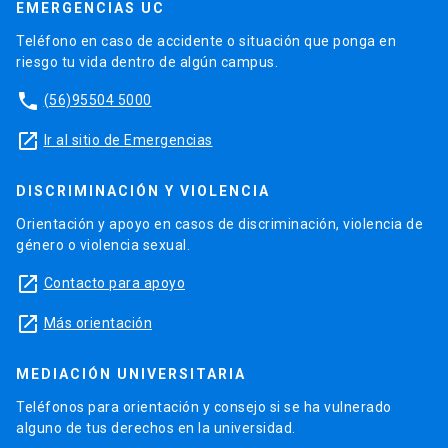
EMERGENCIAS UC
Teléfono en caso de accidente o situación que ponga en
riesgo tu vida dentro de algún campus.
phone
(56)95504 5000
launch
Ir al sitio de Emergencias
DISCRIMINACIÓN Y VIOLENCIA
Orientación y apoyo en casos de discriminación, violencia de
género o violencia sexual.
launch
Contacto para apoyo
launch
Más orientación
MEDIACIÓN UNIVERSITARIA
Teléfonos para orientación y consejo si se ha vulnerado
alguno de tus derechos en la universidad.