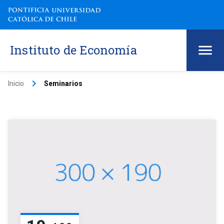
Instituto de Economía
keyboard_arrow_right
Inicio
Seminarios