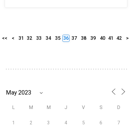
<<
<
31
32
33
34
35
36
37
38
39
40
41
42
>
L
M
M
J
V
S
D
1
2
3
4
5
6
7