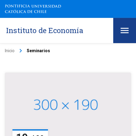
Instituto de Economía
keyboard_arrow_right
Inicio
Seminarios