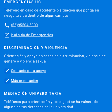
EMERGENCIAS UC
Teléfono en caso de accidente o situación que ponga en
riesgo tu vida dentro de algún campus.
phone
(56)95504 5000
launch
Ir al sitio de Emergencias
DISCRIMINACIÓN Y VIOLENCIA
Orientación y apoyo en casos de discriminación, violencia de
género o violencia sexual.
launch
Contacto para apoyo
launch
Más orientación
MEDIACIÓN UNIVERSITARIA
Teléfonos para orientación y consejo si se ha vulnerado
alguno de tus derechos en la universidad.