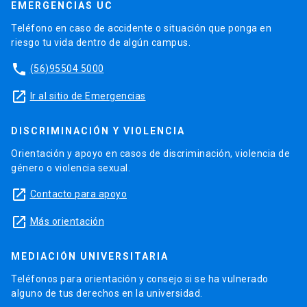
EMERGENCIAS UC
Teléfono en caso de accidente o situación que ponga en
riesgo tu vida dentro de algún campus.
phone
(56)95504 5000
launch
Ir al sitio de Emergencias
DISCRIMINACIÓN Y VIOLENCIA
Orientación y apoyo en casos de discriminación, violencia de
género o violencia sexual.
launch
Contacto para apoyo
launch
Más orientación
MEDIACIÓN UNIVERSITARIA
Teléfonos para orientación y consejo si se ha vulnerado
alguno de tus derechos en la universidad.