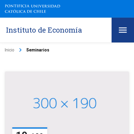
Instituto de Economía
keyboard_arrow_right
Inicio
Seminarios