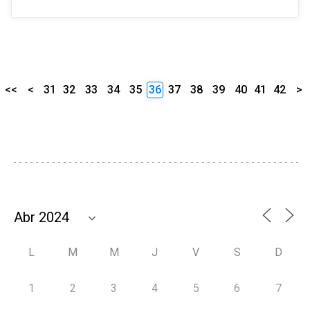
<<
<
31
32
33
34
35
36
37
38
39
40
41
42
>
L
M
M
J
V
S
D
1
2
3
4
5
6
7