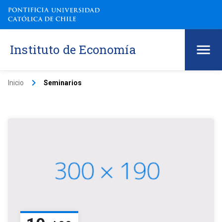
Instituto de Economía
keyboard_arrow_right
Inicio
Seminarios