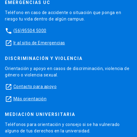
EMERGENCIAS UC
Teléfono en caso de accidente o situación que ponga en
riesgo tu vida dentro de algún campus.
phone
(56)95504 5000
launch
Ir al sitio de Emergencias
DISCRIMINACIÓN Y VIOLENCIA
Orientación y apoyo en casos de discriminación, violencia de
género o violencia sexual.
launch
Contacto para apoyo
launch
Más orientación
MEDIACIÓN UNIVERSITARIA
Teléfonos para orientación y consejo si se ha vulnerado
alguno de tus derechos en la universidad.