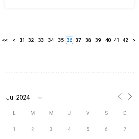
<<
<
31
32
33
34
35
36
37
38
39
40
41
42
>
L
M
M
J
V
S
D
1
2
3
4
5
6
7