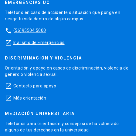
EMERGENCIAS UC
Teléfono en caso de accidente o situación que ponga en
riesgo tu vida dentro de algún campus.
phone
(56)95504 5000
launch
Ir al sitio de Emergencias
DISCRIMINACIÓN Y VIOLENCIA
Orientación y apoyo en casos de discriminación, violencia de
género o violencia sexual.
launch
Contacto para apoyo
launch
Más orientación
MEDIACIÓN UNIVERSITARIA
Teléfonos para orientación y consejo si se ha vulnerado
alguno de tus derechos en la universidad.