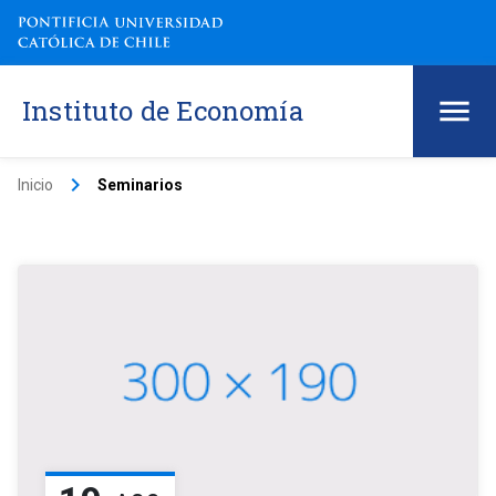
Instituto de Economía
keyboard_arrow_right
Inicio
Seminarios