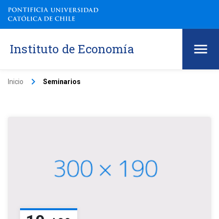
Instituto de Economía
keyboard_arrow_right
Inicio
Seminarios