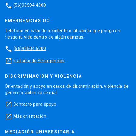
phone
(56)95504 4000
EMERGENCIAS UC
Teléfono en caso de accidente o situación que ponga en
riesgo tu vida dentro de algún campus.
phone
(56)95504 5000
launch
Ir al sitio de Emergencias
DISCRIMINACIÓN Y VIOLENCIA
Orientación y apoyo en casos de discriminación, violencia de
género o violencia sexual.
launch
Contacto para apoyo
launch
Más orientación
MEDIACIÓN UNIVERSITARIA