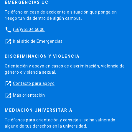
EMERGENCIAS UC
Teléfono en caso de accidente o situación que ponga en
riesgo tu vida dentro de algún campus.
phone
(56)95504 5000
launch
Ir al sitio de Emergencias
DISCRIMINACIÓN Y VIOLENCIA
Orientación y apoyo en casos de discriminación, violencia de
género o violencia sexual.
launch
Contacto para apoyo
launch
Más orientación
MEDIACIÓN UNIVERSITARIA
Teléfonos para orientación y consejo si se ha vulnerado
alguno de tus derechos en la universidad.