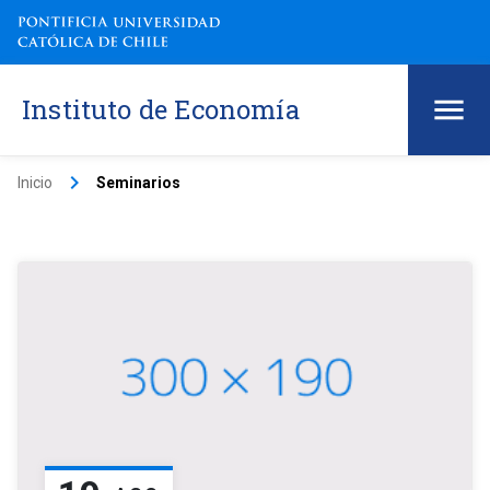
Instituto de Economía
keyboard_arrow_right
Inicio
Seminarios