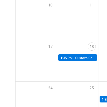
10
11
17
18
1:35 PM -
Gustavo González, Banco Central de Chile
24
25
1:3