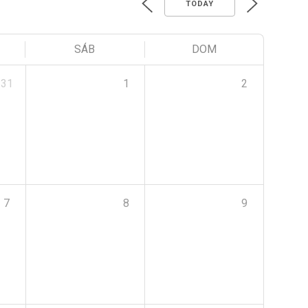
TODAY
SÁB
DOM
31
1
2
7
8
9