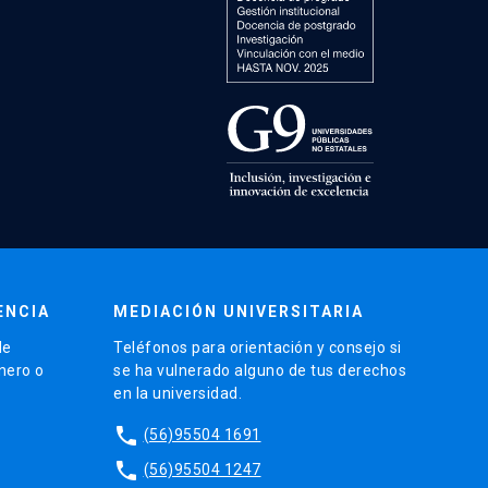
ENCIA
MEDIACIÓN UNIVERSITARIA
de
Teléfonos para orientación y consejo si
énero o
se ha vulnerado alguno de tus derechos
en la universidad.
phone
(56)95504 1691
phone
(56)95504 1247