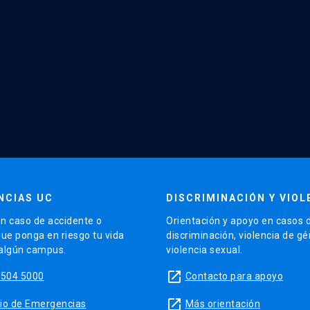
NCIAS UC
DISCRIMINACIÓN Y VIOL
n caso de accidente o
Orientación y apoyo en casos 
que ponga en riesgo tu vida
discriminación, violencia de g
 algún campus.
violencia sexual.
launch
5504 5000
Contacto para apoyo
launch
sitio de Emergencias
Más orientación