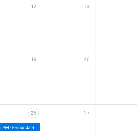
12
13
19
20
27
26
5 PM -
Fernanda Rojas Ampuero, University of Wisconsin-Madison