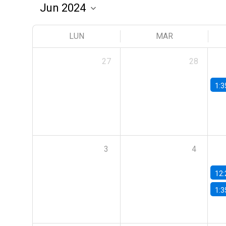
LUN
MAR
27
28
1:3
3
4
12:
1:3