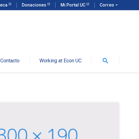
teca
Donaciones
Mi Portal UC
Correo
arrow_drop_down
search
Contacto
Working at Econ UC