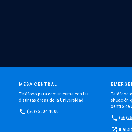
MESA CENTRAL
EMERGE
Teléfono para comunicarse con las
Teléfono e
distintas áreas de la Universidad.
situación 
dentro de
phone
(56)95504 4000
phone
(56)9
launch
Ir al 