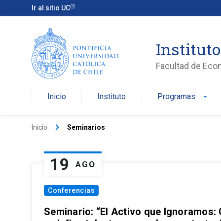
Ir al sitio UC
Institut
Facultad de Eco
Inicio
Instituto
Programas
arrow_drop_down
keyboard_arrow_right
Inicio
Seminarios
19
AGO
Conferencias
Seminario: “El Activo que Ignoramos: