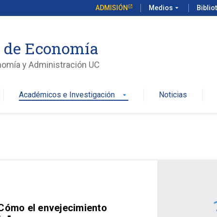
ADMISIÓN
Medios
arrow_drop_down
Biblio
o de Economía
nomía y Administración UC
Académicos e Investigación
Noticias
arrow_drop_down
 Cómo el envejecimiento