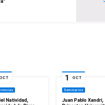
ia”
1
OCT
OCT
erencias
Seminarios
el Natividad,
Juan Pablo Xandri,