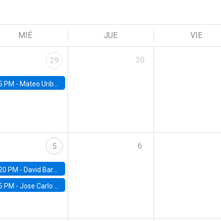
MIÉ
JUE
VIE
30
29
5 PM -
Mateo Uribe-Castro, Universidad de los Andes (Colombia)
6
5
20 PM -
David Bardey, Universidad de los Andes - CEDE
5 PM -
Jose Carlo Bermudez, UC (ME) & World Bank