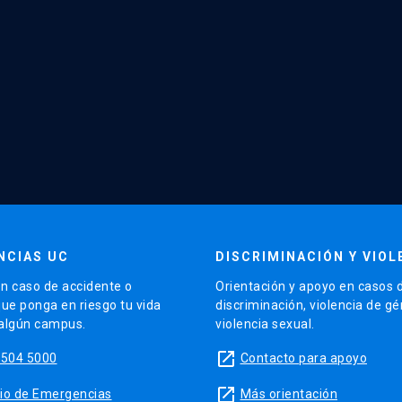
NCIAS UC
DISCRIMINACIÓN Y VIOL
n caso de accidente o
Orientación y apoyo en casos 
que ponga en riesgo tu vida
discriminación, violencia de g
 algún campus.
violencia sexual.
launch
5504 5000
Contacto para apoyo
launch
sitio de Emergencias
Más orientación