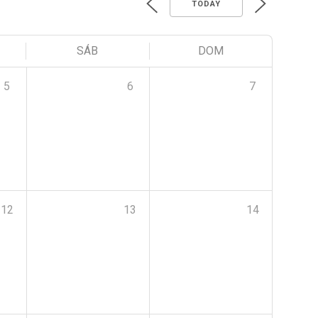
TODAY
SÁB
DOM
5
6
7
12
13
14