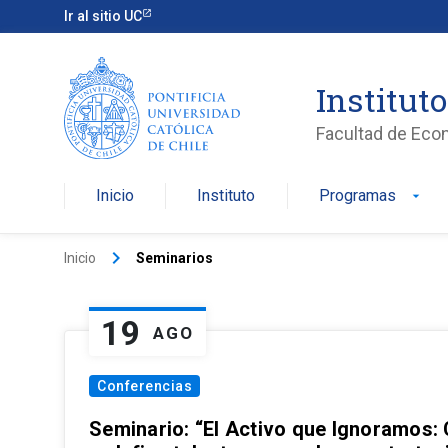
Ir al sitio UC
Institut
Facultad de Eco
Inicio
Instituto
Programas
arrow_drop_down
keyboard_arrow_right
Inicio
Seminarios
19
AGO
Conferencias
Seminario: “El Activo que Ignoramos: