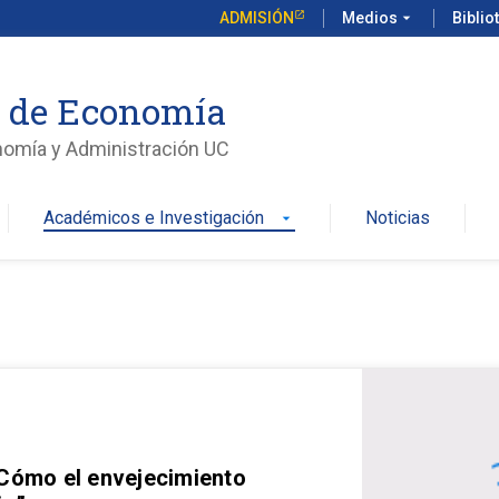
ADMISIÓN
Medios
arrow_drop_down
Biblio
o de Economía
nomía y Administración UC
Académicos e Investigación
Noticias
arrow_drop_down
 Cómo el envejecimiento