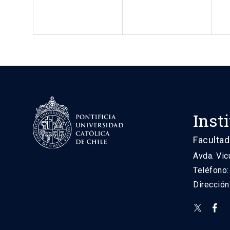
Inst
Facultad
Avda. Vic
Teléfono
Direcció