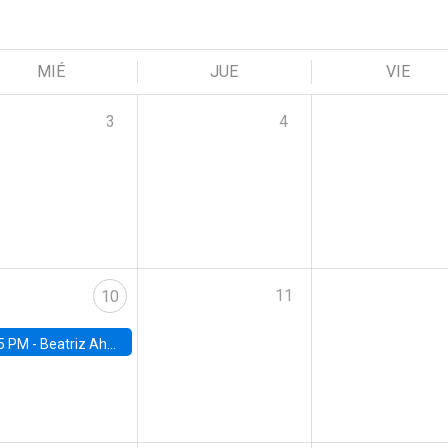
MIÉ
JUE
VIE
3
4
11
10
5 PM -
Beatriz Ahumada, PhD candidate, Universidad de Pittsburgh