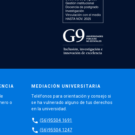
ENCIA
MEDIACIÓN UNIVERSITARIA
de
Teléfonos para orientación y consejo si
énero o
se ha vulnerado alguno de tus derechos
en la universidad.
phone
(56)95504 1691
phone
(56)95504 1247