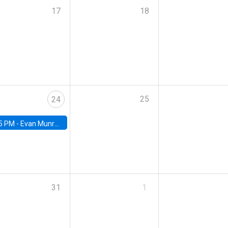
17
18
25
24
5 PM -
Evan Munro, Neyman Visiting Assistant Professor in the Department of Statistics at UC Berkeley
31
1