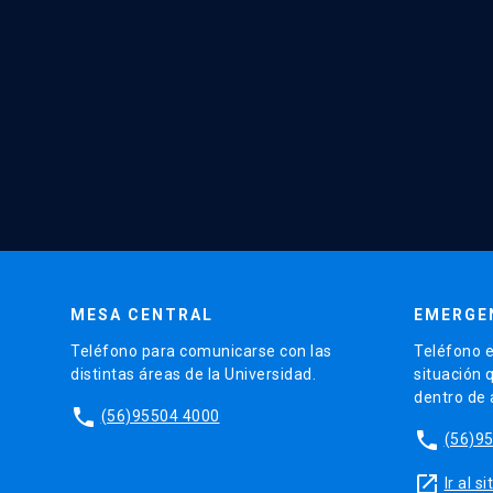
MESA CENTRAL
EMERGE
Teléfono para comunicarse con las
Teléfono e
distintas áreas de la Universidad.
situación 
dentro de
phone
(56)95504 4000
phone
(56)9
launch
Ir al 