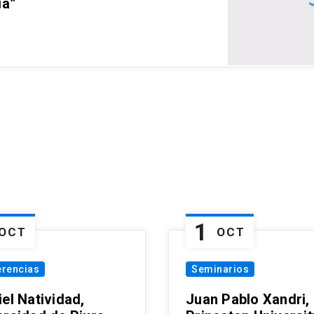
ia”
1
OCT
OCT
erencias
Seminarios
el Natividad,
Juan Pablo Xandri,