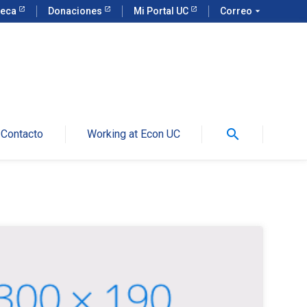
teca
Donaciones
Mi Portal UC
Correo
arrow_drop_down
search
Contacto
Working at Econ UC