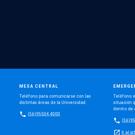
MESA CENTRAL
EMERGE
Teléfono para comunicarse con las
Teléfono e
distintas áreas de la Universidad.
situación 
dentro de
phone
(56)95504 4000
phone
(56)9
launch
Ir al 