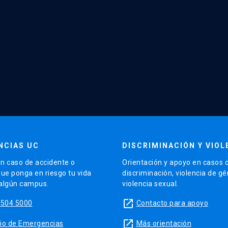
NCIAS UC
DISCRIMINACIÓN Y VIOL
n caso de accidente o
Orientación y apoyo en casos 
que ponga en riesgo tu vida
discriminación, violencia de g
 algún campus.
violencia sexual.
launch
5504 5000
Contacto para apoyo
launch
sitio de Emergencias
Más orientación