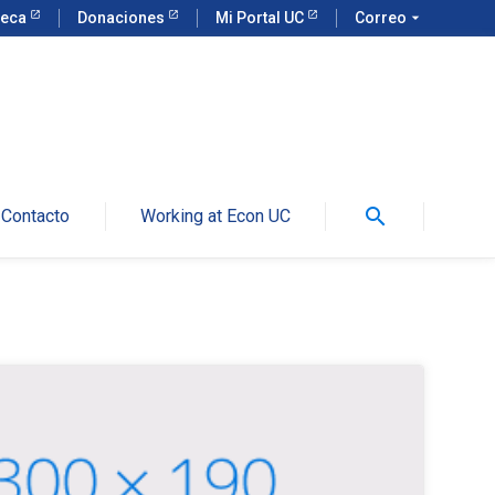
teca
Donaciones
Mi Portal UC
Correo
arrow_drop_down
search
Contacto
Working at Econ UC