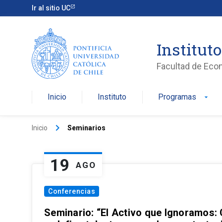
Ir al sitio UC
Institut
Facultad de Eco
Inicio
Instituto
Programas
arrow_drop_down
keyboard_arrow_right
Inicio
Seminarios
19
AGO
Conferencias
Seminario: “El Activo que Ignoramos: