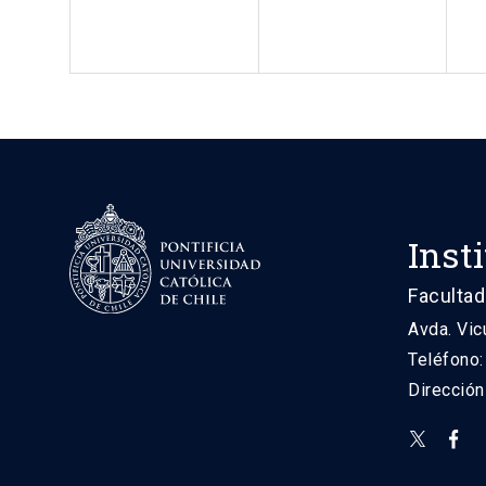
Inst
Facultad
Avda. Vic
Teléfono
Direcció