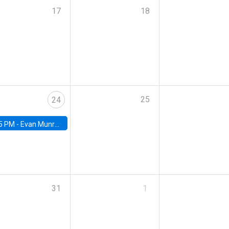
17
18
25
24
5 PM -
Evan Munro, Neyman Visiting Assistant Professor in the Department of Statistics at UC Berkeley
31
1