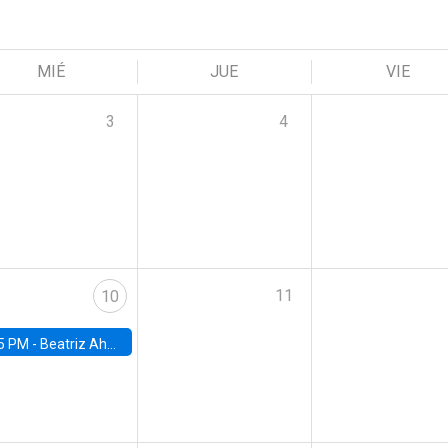
MIÉ
JUE
VIE
3
4
11
10
5 PM -
Beatriz Ahumada, PhD candidate, Universidad de Pittsburgh