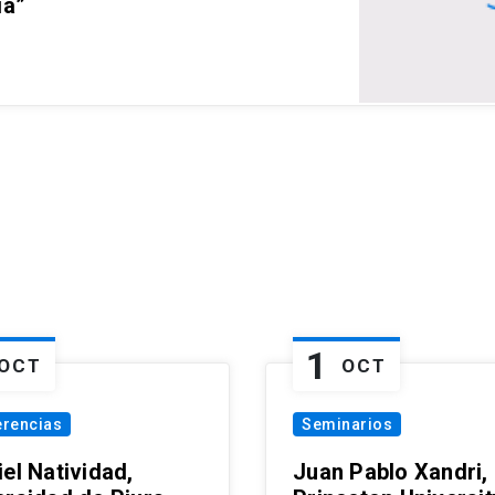
ia”
1
OCT
OCT
erencias
Seminarios
el Natividad,
Juan Pablo Xandri,