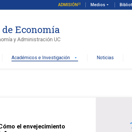
ADMISIÓN
Medios
arrow_drop_down
Biblio
o de Economía
nomía y Administración UC
Académicos e Investigación
Noticias
arrow_drop_down
 Cómo el envejecimiento