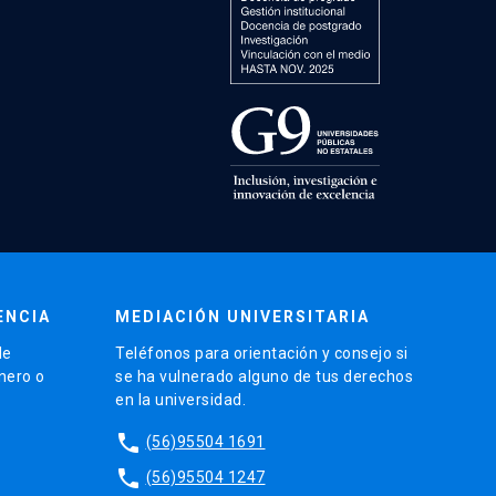
ENCIA
MEDIACIÓN UNIVERSITARIA
de
Teléfonos para orientación y consejo si
énero o
se ha vulnerado alguno de tus derechos
en la universidad.
phone
(56)95504 1691
phone
(56)95504 1247