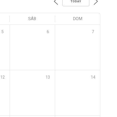
TODAY
SÁB
DOM
5
6
7
12
13
14