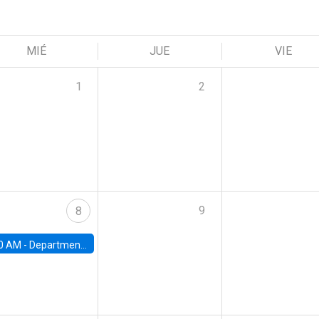
MIÉ
JUE
VIE
1
2
9
8
0 AM -
Department Seminar: James Robinson