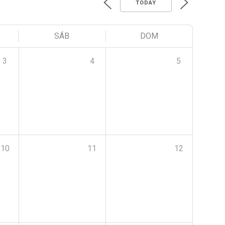
TODAY
SÁB
DOM
3
4
5
10
11
12