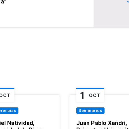
ia”
1
OCT
OCT
erencias
Seminarios
el Natividad,
Juan Pablo Xandri,