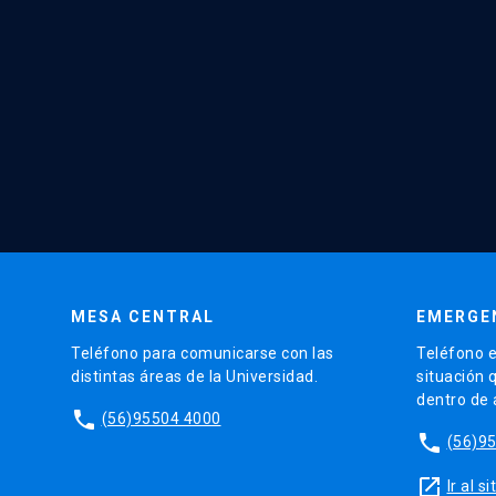
MESA CENTRAL
EMERGE
Teléfono para comunicarse con las
Teléfono e
distintas áreas de la Universidad.
situación 
dentro de
phone
(56)95504 4000
phone
(56)9
launch
Ir al 