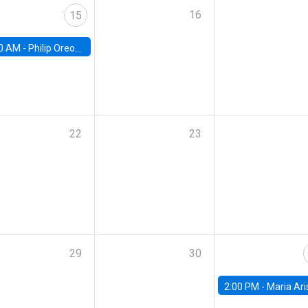
16
15
0 AM -
Philip Oreopolous, University of Toronto
22
23
29
30
2:00 PM -
Maria Aristizabal-Ramirez, FED