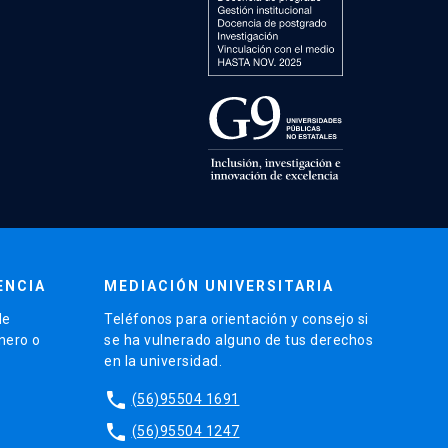
ENCIA
MEDIACIÓN UNIVERSITARIA
de
Teléfonos para orientación y consejo si
énero o
se ha vulnerado alguno de tus derechos
en la universidad.
phone
(56)95504 1691
phone
(56)95504 1247