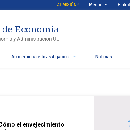
ADMISIÓN
Medios
arrow_drop_down
Biblio
o de Economía
nomía y Administración UC
Académicos e Investigación
Noticias
arrow_drop_down
 Cómo el envejecimiento