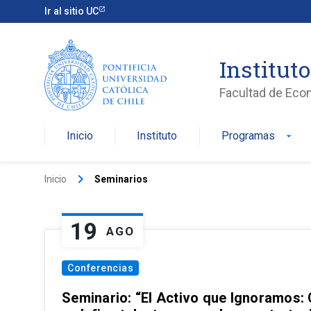
Ir al sitio UC
Institut
Facultad de Eco
Inicio
Instituto
Programas
arrow_drop_down
keyboard_arrow_right
Inicio
Seminarios
19
AGO
Conferencias
Seminario: “El Activo que Ignoramos: