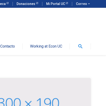
teca
Donaciones
Mi Portal UC
Correo
arrow_drop_down
search
Contacto
Working at Econ UC