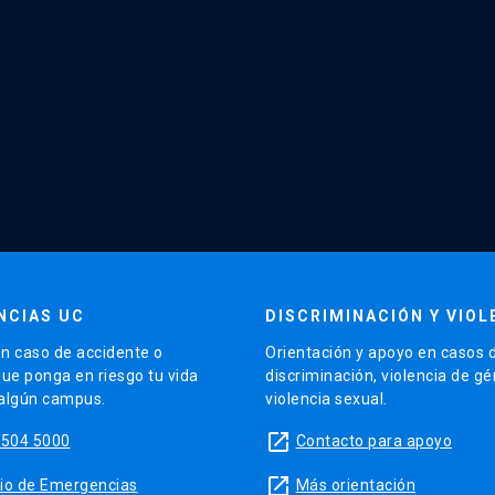
NCIAS UC
DISCRIMINACIÓN Y VIOL
n caso de accidente o
Orientación y apoyo en casos 
que ponga en riesgo tu vida
discriminación, violencia de g
 algún campus.
violencia sexual.
launch
5504 5000
Contacto para apoyo
launch
sitio de Emergencias
Más orientación