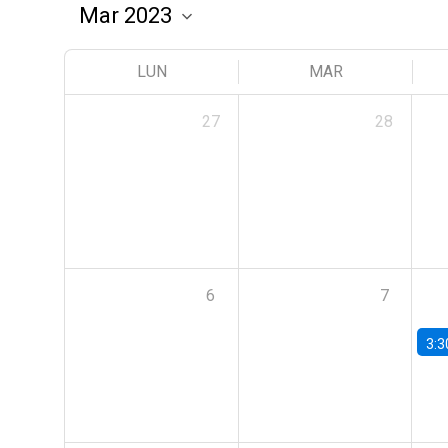
LUN
MAR
27
28
6
7
3:3