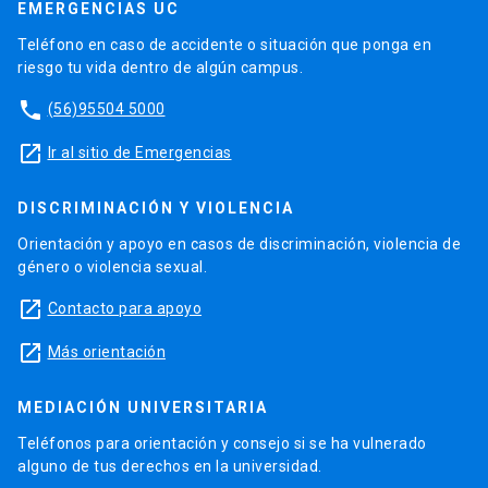
EMERGENCIAS UC
Teléfono en caso de accidente o situación que ponga en
riesgo tu vida dentro de algún campus.
phone
(56)95504 5000
launch
Ir al sitio de Emergencias
DISCRIMINACIÓN Y VIOLENCIA
Orientación y apoyo en casos de discriminación, violencia de
género o violencia sexual.
launch
Contacto para apoyo
launch
Más orientación
MEDIACIÓN UNIVERSITARIA
Teléfonos para orientación y consejo si se ha vulnerado
alguno de tus derechos en la universidad.