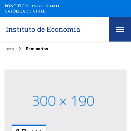
Instituto de Economía
keyboard_arrow_right
Inicio
Seminarios