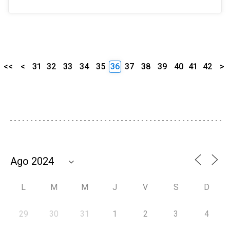
<<
<
31
32
33
34
35
36
37
38
39
40
41
42
>
L
M
M
J
V
S
D
29
30
31
1
2
3
4