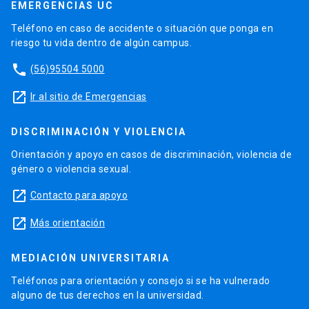
EMERGENCIAS UC
Teléfono en caso de accidente o situación que ponga en
riesgo tu vida dentro de algún campus.
phone
(56)95504 5000
launch
Ir al sitio de Emergencias
DISCRIMINACIÓN Y VIOLENCIA
Orientación y apoyo en casos de discriminación, violencia de
género o violencia sexual.
launch
Contacto para apoyo
launch
Más orientación
MEDIACIÓN UNIVERSITARIA
Teléfonos para orientación y consejo si se ha vulnerado
alguno de tus derechos en la universidad.