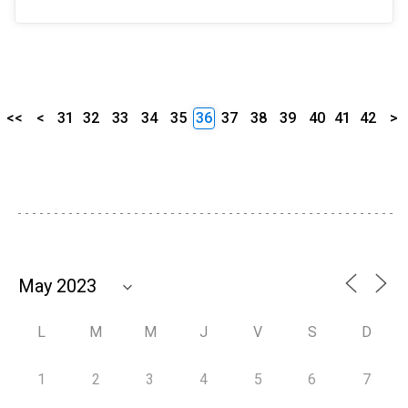
<<
<
31
32
33
34
35
36
37
38
39
40
41
42
>
L
M
M
J
V
S
D
1
2
3
4
5
6
7