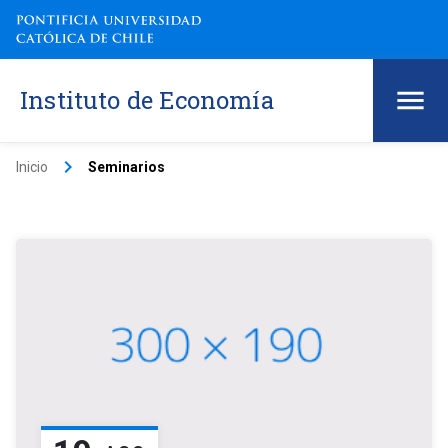
Instituto de Economía
keyboard_arrow_right
Inicio
Seminarios