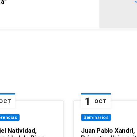
ia”
1
OCT
OCT
erencias
Seminarios
el Natividad,
Juan Pablo Xandri,