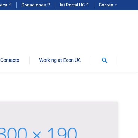
teca
Donaciones
Mi Portal UC
Correo
arrow_drop_down
search
Contacto
Working at Econ UC