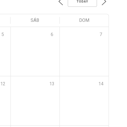
TODAY
SÁB
DOM
5
6
7
12
13
14