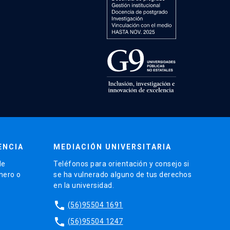
ENCIA
MEDIACIÓN UNIVERSITARIA
de
Teléfonos para orientación y consejo si
énero o
se ha vulnerado alguno de tus derechos
en la universidad.
phone
(56)95504 1691
phone
(56)95504 1247