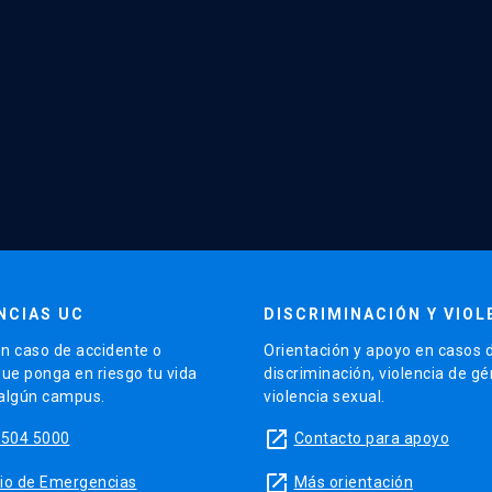
NCIAS UC
DISCRIMINACIÓN Y VIOL
n caso de accidente o
Orientación y apoyo en casos 
que ponga en riesgo tu vida
discriminación, violencia de g
 algún campus.
violencia sexual.
launch
5504 5000
Contacto para apoyo
launch
sitio de Emergencias
Más orientación