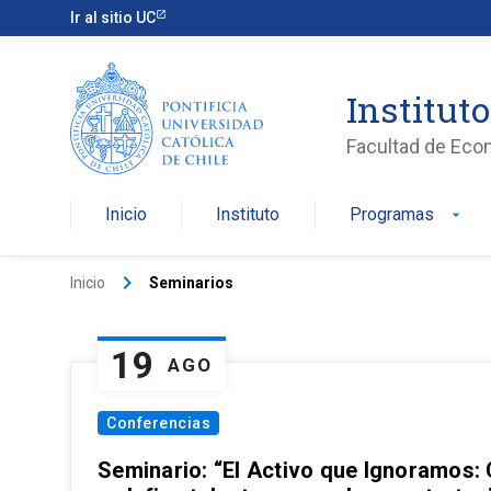
Ir al sitio UC
Institut
Facultad de Eco
Inicio
Instituto
Programas
arrow_drop_down
keyboard_arrow_right
Inicio
Seminarios
19
AGO
Conferencias
Seminario: “El Activo que Ignoramos: