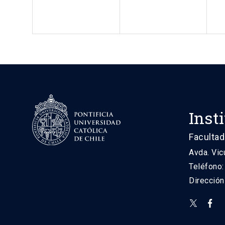
Inst
Facultad
Avda. Vic
Teléfono
Direcció