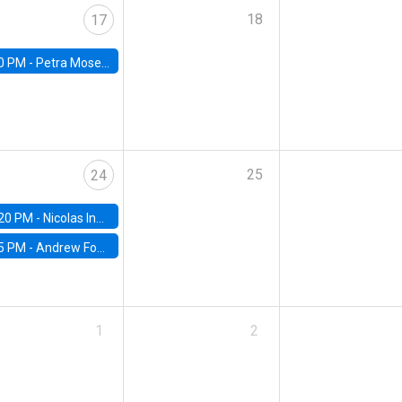
18
17
0 PM -
Petra Moser, NYU Stern
25
24
20 PM -
Nicolas Inostroza, Rotman School of Management, University of Toronto
5 PM -
Andrew Foster, Brown University
1
2