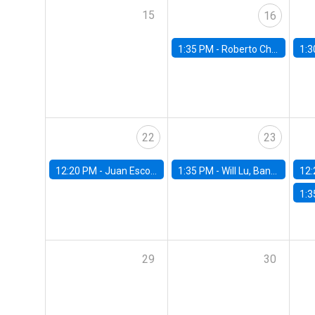
15
16
1:35 PM -
Roberto Chang, Rutgers University
1:3
22
23
12:20 PM -
Juan Escobar, Universidad de Chile
1:35 PM -
Will Lu, Banco Central de Chile
12:
1:3
29
30