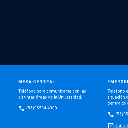
MESA CENTRAL
EMERGE
Teléfono para comunicarse con las
Teléfono e
distintas áreas de la Universidad.
situación 
dentro de
phone
(56)95504 4000
phone
(56)9
launch
Ir al 