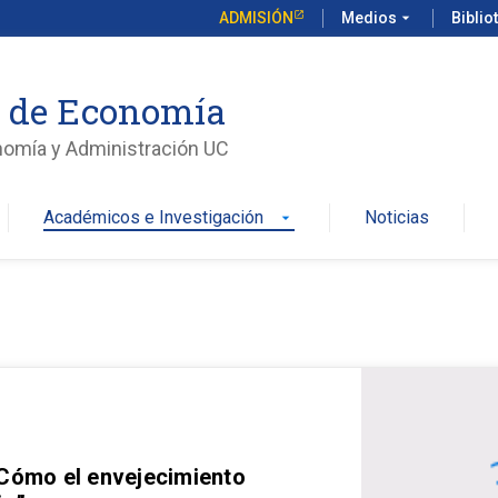
ADMISIÓN
Medios
arrow_drop_down
Biblio
o de Economía
nomía y Administración UC
Académicos e Investigación
Noticias
arrow_drop_down
 Cómo el envejecimiento