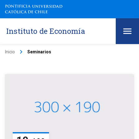
Instituto de Economía
keyboard_arrow_right
Inicio
Seminarios