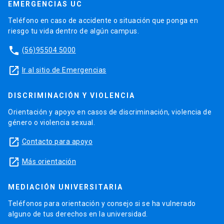
EMERGENCIAS UC
Teléfono en caso de accidente o situación que ponga en
riesgo tu vida dentro de algún campus.
phone
(56)95504 5000
launch
Ir al sitio de Emergencias
DISCRIMINACIÓN Y VIOLENCIA
Orientación y apoyo en casos de discriminación, violencia de
género o violencia sexual.
launch
Contacto para apoyo
launch
Más orientación
MEDIACIÓN UNIVERSITARIA
Teléfonos para orientación y consejo si se ha vulnerado
alguno de tus derechos en la universidad.