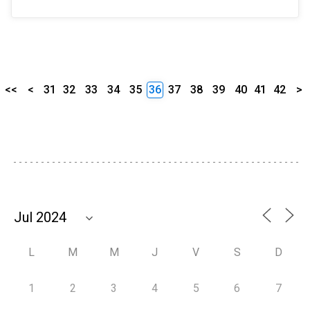
<<
<
31
32
33
34
35
36
37
38
39
40
41
42
>
L
M
M
J
V
S
D
1
2
3
4
5
6
7