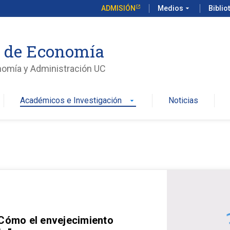
ADMISIÓN
Medios
arrow_drop_down
Biblio
o de Economía
nomía y Administración UC
Académicos e Investigación
Noticias
arrow_drop_down
 Cómo el envejecimiento