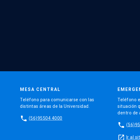
MESA CENTRAL
EMERGE
Teléfono para comunicarse con las
Teléfono e
distintas áreas de la Universidad.
situación 
dentro de
phone
(56)95504 4000
phone
(56)9
launch
Ir al 