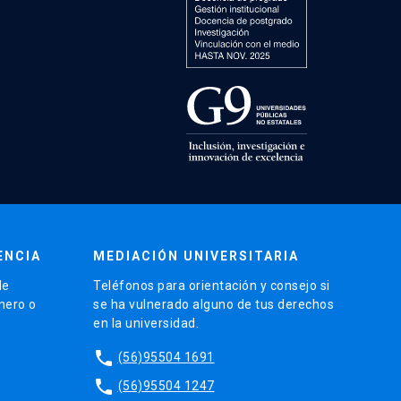
ENCIA
MEDIACIÓN UNIVERSITARIA
de
Teléfonos para orientación y consejo si
énero o
se ha vulnerado alguno de tus derechos
en la universidad.
phone
(56)95504 1691
phone
(56)95504 1247