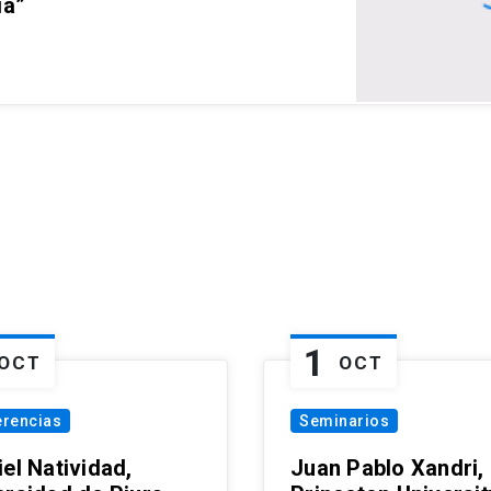
ia”
1
OCT
OCT
erencias
Seminarios
el Natividad,
Juan Pablo Xandri,