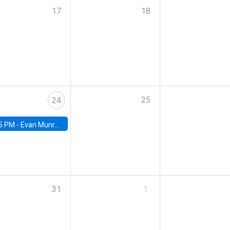
17
18
25
24
5 PM -
Evan Munro, Neyman Visiting Assistant Professor in the Department of Statistics at UC Berkeley
31
1