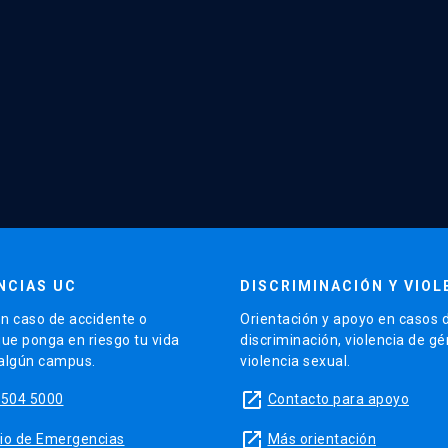
NCIAS UC
DISCRIMINACIÓN Y VIOL
n caso de accidente o
Orientación y apoyo en casos 
que ponga en riesgo tu vida
discriminación, violencia de g
 algún campus.
violencia sexual.
launch
5504 5000
Contacto para apoyo
launch
sitio de Emergencias
Más orientación