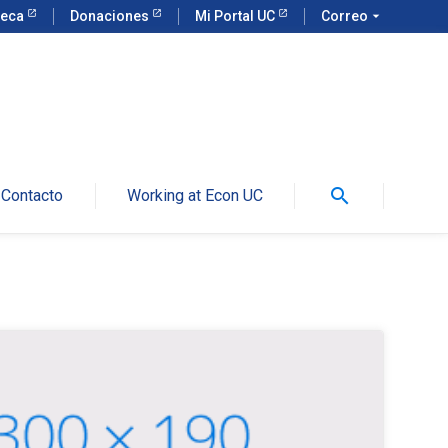
teca
Donaciones
Mi Portal UC
Correo
arrow_drop_down
search
Contacto
Working at Econ UC