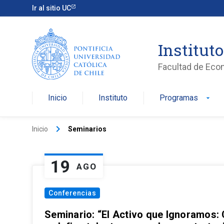
Ir al sitio UC
Institut
Facultad de Eco
Inicio
Instituto
Programas
arrow_drop_down
keyboard_arrow_right
Inicio
Seminarios
19
AGO
Conferencias
Seminario: “El Activo que Ignoramos: