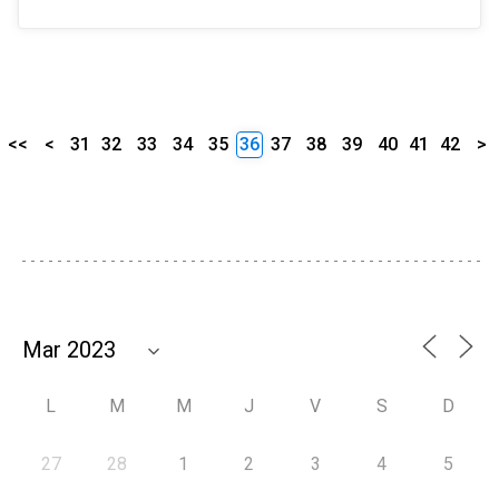
<<
<
31
32
33
34
35
36
37
38
39
40
41
42
>
L
M
M
J
V
S
D
27
28
1
2
3
4
5