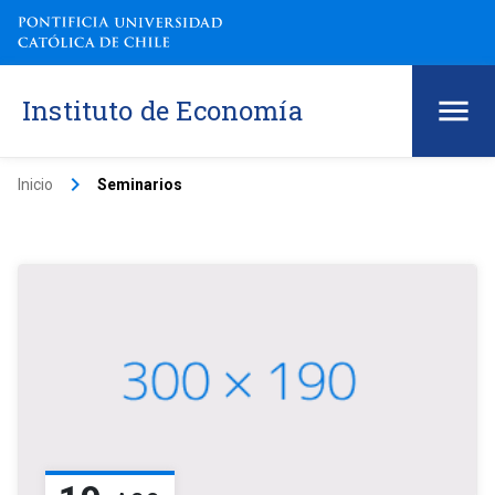
Instituto de Economía
keyboard_arrow_right
Inicio
Seminarios