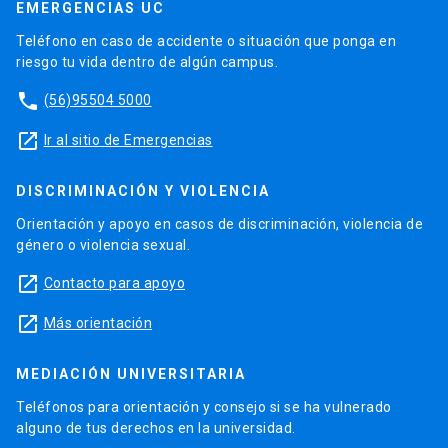
EMERGENCIAS UC
Teléfono en caso de accidente o situación que ponga en
riesgo tu vida dentro de algún campus.
phone
(56)95504 5000
launch
Ir al sitio de Emergencias
DISCRIMINACIÓN Y VIOLENCIA
Orientación y apoyo en casos de discriminación, violencia de
género o violencia sexual.
launch
Contacto para apoyo
launch
Más orientación
MEDIACIÓN UNIVERSITARIA
Teléfonos para orientación y consejo si se ha vulnerado
alguno de tus derechos en la universidad.