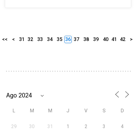
<<
<
31
32
33
34
35
36
37
38
39
40
41
42
>
L
M
M
J
V
S
D
29
30
31
1
2
3
4