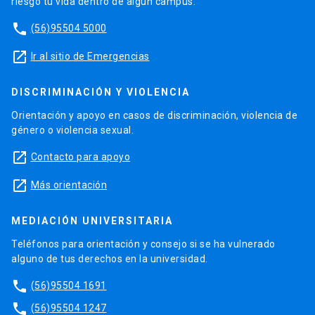
riesgo tu vida dentro de algún campus.
phone
(56)95504 5000
launch
Ir al sitio de Emergencias
DISCRIMINACIÓN Y VIOLENCIA
Orientación y apoyo en casos de discriminación, violencia de
género o violencia sexual.
launch
Contacto para apoyo
launch
Más orientación
MEDIACIÓN UNIVERSITARIA
Teléfonos para orientación y consejo si se ha vulnerado
alguno de tus derechos en la universidad.
phone
(56)95504 1691
phone
(56)95504 1247