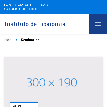
Instituto de Economía
keyboard_arrow_right
Inicio
Seminarios