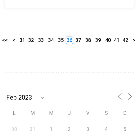
<<
<
31
32
33
34
35
36
37
38
39
40
41
42
>
L
M
M
J
V
S
D
30
31
1
2
3
4
5