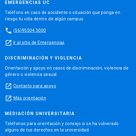
EMERGENCIAS UC
Teléfono en caso de accidente o situación que ponga en
riesgo tu vida dentro de algún campus.
phone
(56)95504 5000
launch
Ir al sitio de Emergencias
DISCRIMINACIÓN Y VIOLENCIA
Orientación y apoyo en casos de discriminación, violencia de
género o violencia sexual.
launch
Contacto para apoyo
launch
Más orientación
MEDIACIÓN UNIVERSITARIA
Teléfonos para orientación y consejo si se ha vulnerado
alguno de tus derechos en la universidad.