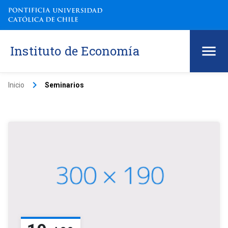
Instituto de Economía
keyboard_arrow_right
Inicio
Seminarios