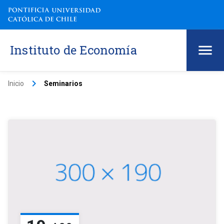
Instituto de Economía
keyboard_arrow_right
Inicio
Seminarios