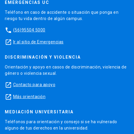
EMERGENCIAS UC
Teléfono en caso de accidente o situación que ponga en
riesgo tu vida dentro de algún campus.
phone
(56)95504 5000
launch
Ir al sitio de Emergencias
DISCRIMINACIÓN Y VIOLENCIA
Orientación y apoyo en casos de discriminación, violencia de
género o violencia sexual.
launch
Contacto para apoyo
launch
Más orientación
MEDIACIÓN UNIVERSITARIA
Teléfonos para orientación y consejo si se ha vulnerado
alguno de tus derechos en la universidad.