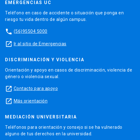
EMERGENCIAS UC
Teléfono en caso de accidente o situación que ponga en
riesgo tu vida dentro de algún campus.
phone
(56)95504 5000
launch
Ir al sitio de Emergencias
DISCRIMINACIÓN Y VIOLENCIA
Orientación y apoyo en casos de discriminación, violencia de
género o violencia sexual.
launch
Contacto para apoyo
launch
Más orientación
MEDIACIÓN UNIVERSITARIA
Teléfonos para orientación y consejo si se ha vulnerado
alguno de tus derechos en la universidad.