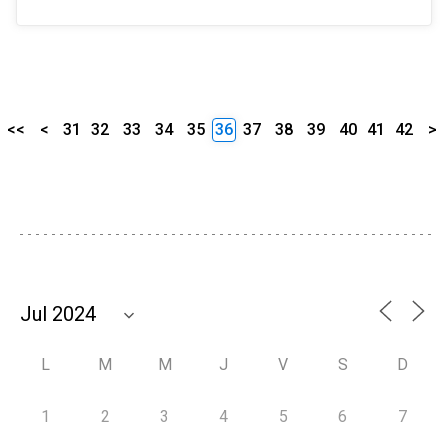
<<
<
31
32
33
34
35
36
37
38
39
40
41
42
>
L
M
M
J
V
S
D
1
2
3
4
5
6
7