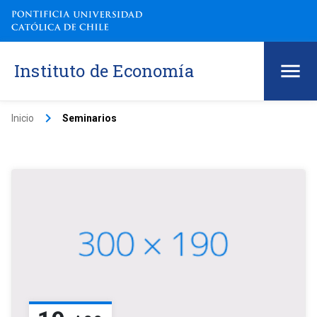
Instituto de Economía
keyboard_arrow_right
Inicio
Seminarios