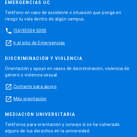
EMERGENCIAS UC
Teléfono en caso de accidente o situación que ponga en
riesgo tu vida dentro de algún campus.
phone
(56)95504 5000
launch
Ir al sitio de Emergencias
DISCRIMINACIÓN Y VIOLENCIA
Orientación y apoyo en casos de discriminación, violencia de
género o violencia sexual.
launch
Contacto para apoyo
launch
Más orientación
MEDIACIÓN UNIVERSITARIA
Teléfonos para orientación y consejo si se ha vulnerado
alguno de tus derechos en la universidad.