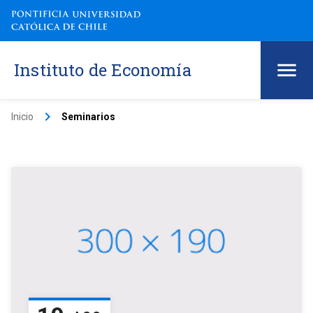
Instituto de Economía
keyboard_arrow_right
Inicio
Seminarios