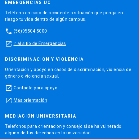
EMERGENCIAS UC
Teléfono en caso de accidente o situación que ponga en
riesgo tu vida dentro de algún campus.
phone
(56)95504 5000
launch
Ir al sitio de Emergencias
DISCRIMINACIÓN Y VIOLENCIA
Orientación y apoyo en casos de discriminación, violencia de
género o violencia sexual.
launch
Contacto para apoyo
launch
Más orientación
MEDIACIÓN UNIVERSITARIA
Teléfonos para orientación y consejo si se ha vulnerado
alguno de tus derechos en la universidad.