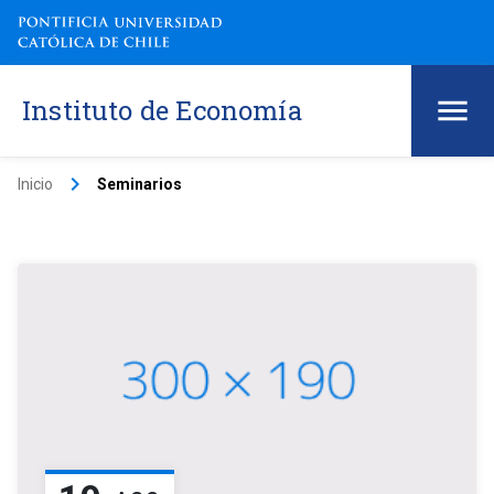
Instituto de Economía
keyboard_arrow_right
Inicio
Seminarios