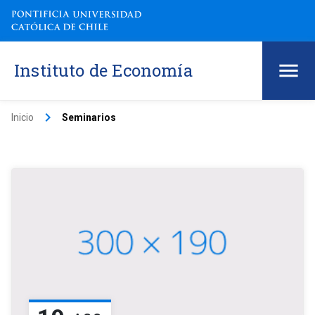
Instituto de Economía
keyboard_arrow_right
Inicio
Seminarios