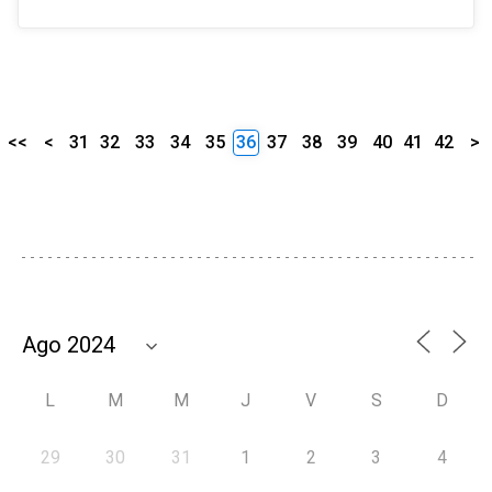
<<
<
31
32
33
34
35
36
37
38
39
40
41
42
>
L
M
M
J
V
S
D
29
30
31
1
2
3
4