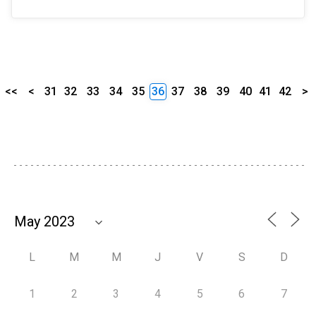
<<
<
31
32
33
34
35
36
37
38
39
40
41
42
>
L
M
M
J
V
S
D
1
2
3
4
5
6
7