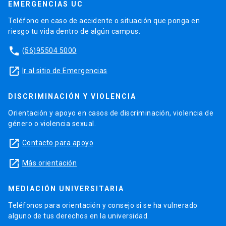
EMERGENCIAS UC
Teléfono en caso de accidente o situación que ponga en
riesgo tu vida dentro de algún campus.
phone
(56)95504 5000
launch
Ir al sitio de Emergencias
DISCRIMINACIÓN Y VIOLENCIA
Orientación y apoyo en casos de discriminación, violencia de
género o violencia sexual.
launch
Contacto para apoyo
launch
Más orientación
MEDIACIÓN UNIVERSITARIA
Teléfonos para orientación y consejo si se ha vulnerado
alguno de tus derechos en la universidad.