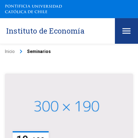
Instituto de Economía
keyboard_arrow_right
Inicio
Seminarios