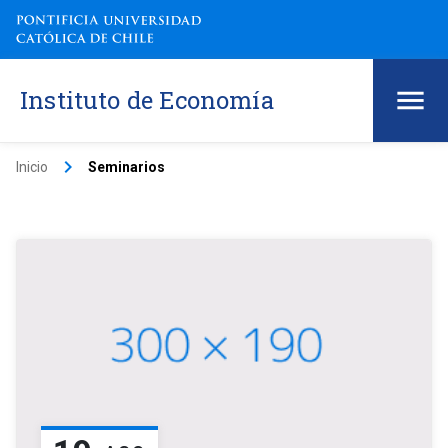
Instituto de Economía
keyboard_arrow_right
Inicio
Seminarios