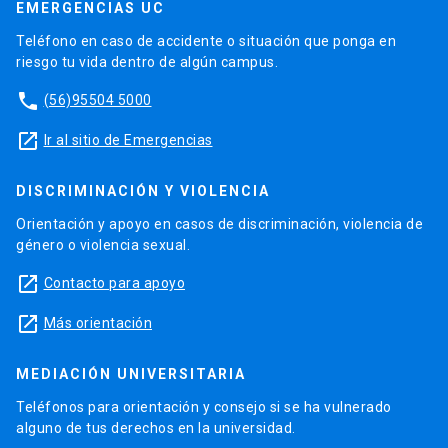
EMERGENCIAS UC
Teléfono en caso de accidente o situación que ponga en
riesgo tu vida dentro de algún campus.
phone
(56)95504 5000
launch
Ir al sitio de Emergencias
DISCRIMINACIÓN Y VIOLENCIA
Orientación y apoyo en casos de discriminación, violencia de
género o violencia sexual.
launch
Contacto para apoyo
launch
Más orientación
MEDIACIÓN UNIVERSITARIA
Teléfonos para orientación y consejo si se ha vulnerado
alguno de tus derechos en la universidad.