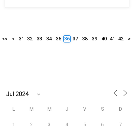
<<
<
31
32
33
34
35
36
37
38
39
40
41
42
>
L
M
M
J
V
S
D
1
2
3
4
5
6
7