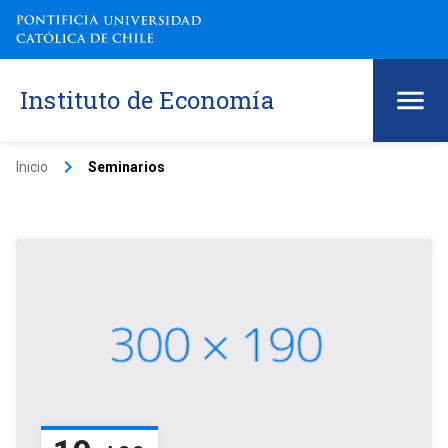
Instituto de Economía
keyboard_arrow_right
Inicio
Seminarios