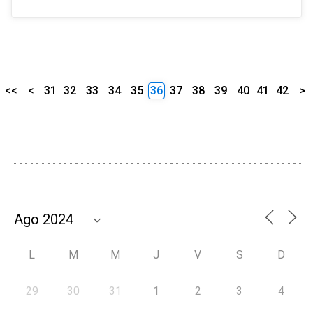
<<
<
31
32
33
34
35
36
37
38
39
40
41
42
>
L
M
M
J
V
S
D
29
30
31
1
2
3
4