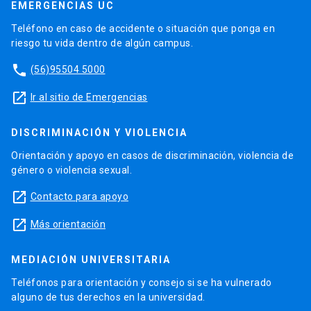
EMERGENCIAS UC
Teléfono en caso de accidente o situación que ponga en
riesgo tu vida dentro de algún campus.
phone
(56)95504 5000
launch
Ir al sitio de Emergencias
DISCRIMINACIÓN Y VIOLENCIA
Orientación y apoyo en casos de discriminación, violencia de
género o violencia sexual.
launch
Contacto para apoyo
launch
Más orientación
MEDIACIÓN UNIVERSITARIA
Teléfonos para orientación y consejo si se ha vulnerado
alguno de tus derechos en la universidad.