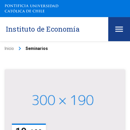
Instituto de Economía
keyboard_arrow_right
Inicio
Seminarios