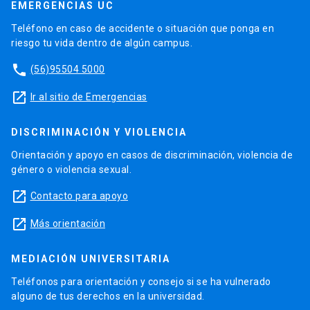
EMERGENCIAS UC
Teléfono en caso de accidente o situación que ponga en
riesgo tu vida dentro de algún campus.
phone
(56)95504 5000
launch
Ir al sitio de Emergencias
DISCRIMINACIÓN Y VIOLENCIA
Orientación y apoyo en casos de discriminación, violencia de
género o violencia sexual.
launch
Contacto para apoyo
launch
Más orientación
MEDIACIÓN UNIVERSITARIA
Teléfonos para orientación y consejo si se ha vulnerado
alguno de tus derechos en la universidad.