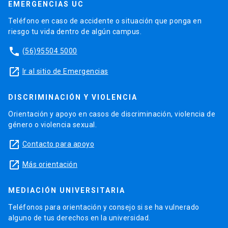
EMERGENCIAS UC
Teléfono en caso de accidente o situación que ponga en
riesgo tu vida dentro de algún campus.
phone
(56)95504 5000
launch
Ir al sitio de Emergencias
DISCRIMINACIÓN Y VIOLENCIA
Orientación y apoyo en casos de discriminación, violencia de
género o violencia sexual.
launch
Contacto para apoyo
launch
Más orientación
MEDIACIÓN UNIVERSITARIA
Teléfonos para orientación y consejo si se ha vulnerado
alguno de tus derechos en la universidad.