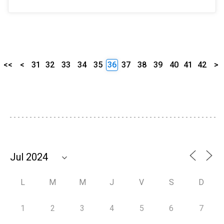
<<
<
31
32
33
34
35
36
37
38
39
40
41
42
>
L
M
M
J
V
S
D
1
2
3
4
5
6
7