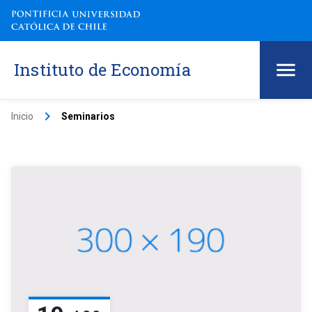
Instituto de Economía
keyboard_arrow_right
Inicio
Seminarios