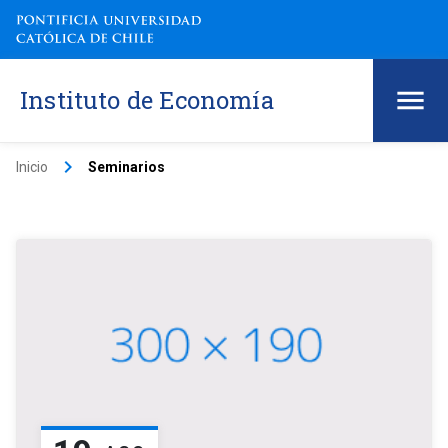
Instituto de Economía
keyboard_arrow_right
Inicio
Seminarios