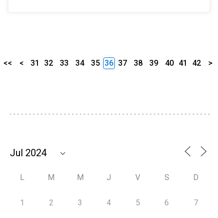
<<
<
31
32
33
34
35
36
37
38
39
40
41
42
>
L
M
M
J
V
S
D
1
2
3
4
5
6
7