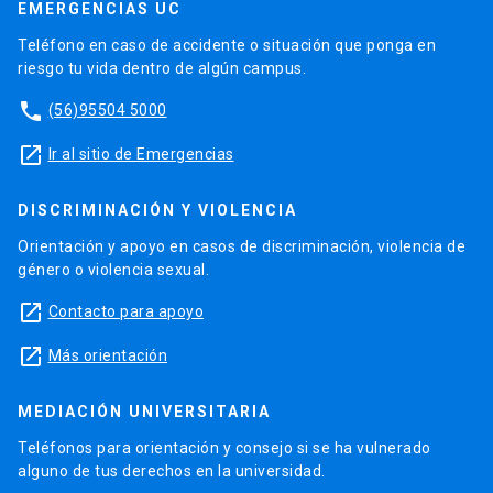
EMERGENCIAS UC
Teléfono en caso de accidente o situación que ponga en
riesgo tu vida dentro de algún campus.
phone
(56)95504 5000
launch
Ir al sitio de Emergencias
DISCRIMINACIÓN Y VIOLENCIA
Orientación y apoyo en casos de discriminación, violencia de
género o violencia sexual.
launch
Contacto para apoyo
launch
Más orientación
MEDIACIÓN UNIVERSITARIA
Teléfonos para orientación y consejo si se ha vulnerado
alguno de tus derechos en la universidad.